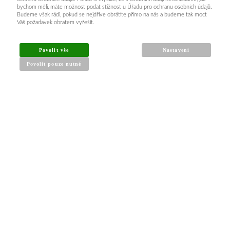
bychom měli, máte možnost podat stížnost u Úřadu pro ochranu osobních údajů.
Budeme však rádi, pokud se nejdříve obrátíte přímo na nás a budeme tak moct
Váš požadavek obratem vyřešit.
Povolit vše
Nastavení
Povolit pouze nutné
INFORMACE PRO KUPUJÍCÍ
Obchodní podmínky
Reklamační řád
Články a návody
Nejčastější dotazy
Kontakt