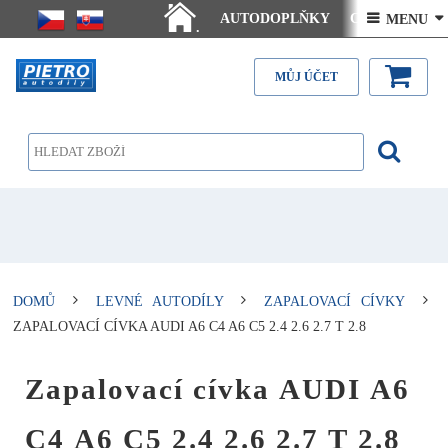
AUTODOPLŇKY
Ceny doručení
 MENU 
.
Články - návody
Kontakt
MŮJ ÚČET
DOMŮ
LEVNÉ AUTODÍLY
ZAPALOVACÍ CÍVKY
ZAPALOVACÍ CÍVKA AUDI A6 C4 A6 C5 2.4 2.6 2.7 T 2.8
Zapalovací cívka AUDI A6
C4 A6 C5 2.4 2.6 2.7 T 2.8