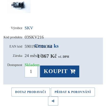
SKV
Výrobce
03SKV216
Kód produktu
Cena za ks
5901947321362
EAN kód
1 367 Kč 
24 měsíců
Záruka
vč. DPH
Skladem
Dostupnost
KOUPIT
DOTAZ PRODAVAČI
PŘIDAT K POROVNÁNÍ