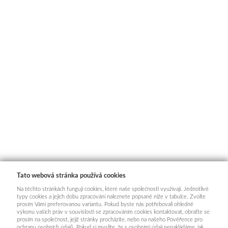
Tato webová stránka používá cookies
Na těchto stránkách fungují cookies, které naše společnosti využívají. Jednotlivé
typy cookies a jejich dobu zpracování naleznete popsané níže v tabulce. Zvolte
prosím Vámi preferovanou variantu. Pokud byste nás potřebovali ohledně
výkonu vašich práv v souvislosti se zpracováním cookies kontaktovat, obraťte se
prosím na společnost, jejíž stránky procházíte, nebo na našeho Pověřence pro
ochranu osobních údajů. Pokud si myslíte, že s osobními údaji nenakládáme, jak