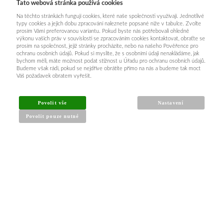
Tato webová stránka používá cookies
Na těchto stránkách fungují cookies, které naše společnosti využívají. Jednotlivé
typy cookies a jejich dobu zpracování naleznete popsané níže v tabulce. Zvolte
prosím Vámi preferovanou variantu. Pokud byste nás potřebovali ohledně
výkonu vašich práv v souvislosti se zpracováním cookies kontaktovat, obraťte se
prosím na společnost, jejíž stránky procházíte, nebo na našeho Pověřence pro
ochranu osobních údajů. Pokud si myslíte, že s osobními údaji nenakládáme, jak
bychom měli, máte možnost podat stížnost u Úřadu pro ochranu osobních údajů.
Budeme však rádi, pokud se nejdříve obrátíte přímo na nás a budeme tak moct
Váš požadavek obratem vyřešit.
Povolit vše
Nastavení
Povolit pouze nutné
INFORMACE PRO KUPUJÍCÍ
Obchodní podmínky
Reklamační řád
Články a návody
Nejčastější dotazy
Kontakt