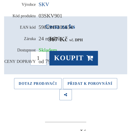
SKV
Výrobce
03SKV901
Kód produktu
Cena za ks
5901947301654
EAN kód
367 Kč 
24 měsíců
Záruka
vč. DPH
Skladem
Dostupnost
KOUPIT
od 79,- Kč
CENY DOPRAVY
DOTAZ PRODAVAČI
PŘIDAT K POROVNÁNÍ