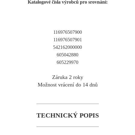
Katalogové čísla výrobců pro srovnání:
116976507900
116976507901
542162000000
605042880
605229970
Záruka 2 roky
Možnost vrácení do 14 dnů
TECHNICKÝ POPIS