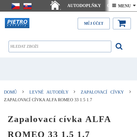
AUTODOPLŇKY
Ceny doručení
 MENU 
.
Články - návody
Kontakt
MŮJ ÚČET
DOMŮ
LEVNÉ AUTODÍLY
ZAPALOVACÍ CÍVKY
ZAPALOVACÍ CÍVKA ALFA ROMEO 33 1.5 1.7
Zapalovací cívka ALFA
ROMEO 33 1.5 1.7