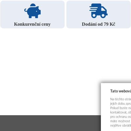
Konkurenční ceny
Dodání od 79 Kč
Tato webová
Na těchto strán
jejich dobu zp
Pokud byste ná
kontaktovat, o
pro ochranu os
máte možnost p
nejdříve obrát