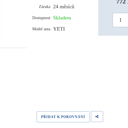
772 
24 měsíců
Záruka
Skladem
Dostupnost
YETI
Model auta
PŘIDAT K POROVNÁNÍ