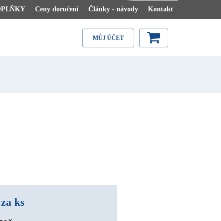
OPLŇKY
Ceny doručení
Články - návody
Kontakt
MŮJ ÚČET
za ks