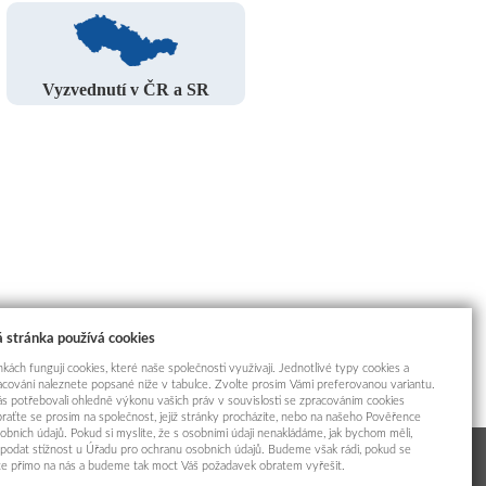
Vyzvednutí v ČR a SR
 stránka používá cookies
kách fungují cookies, které naše společnosti využívají. Jednotlivé typy cookies a
racování naleznete popsané níže v tabulce. Zvolte prosím Vámi preferovanou variantu.
s potřebovali ohledně výkonu vašich práv v souvislosti se zpracováním cookies
braťte se prosím na společnost, jejíž stránky procházíte, nebo na našeho Pověřence
obních údajů. Pokud si myslíte, že s osobními údaji nenakládáme, jak bychom měli,
odat stížnost u Úřadu pro ochranu osobních údajů. Budeme však rádi, pokud se
íte přímo na nás a budeme tak moct Váš požadavek obratem vyřešit.