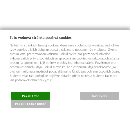
Tato webová stránka používá cookies
Na těchto stránkách fungují cookies, které naše společnosti využívají. Jednotlivé
typy cookies a jejich dobu zpracování naleznete popsané níže v tabulce. Zvolte
prosím Vámi preferovanou variantu. Pokud byste nás potřebovali ohledně
výkonu vašich práv v souvislosti se zpracováním cookies kontaktovat, obraťte se
prosím na společnost, jejíž stránky procházíte, nebo na našeho Pověřence pro
ochranu osobních údajů. Pokud si myslíte, že s osobními údaji nenakládáme, jak
bychom měli, máte možnost podat stížnost u Úřadu pro ochranu osobních údajů.
Budeme však rádi, pokud se nejdříve obrátíte přímo na nás a budeme tak moct
Váš požadavek obratem vyřešit.
Povolit vše
Nastavení
Povolit pouze nutné
INFORMACE PRO KUPUJÍCÍ
Obchodní podmínky