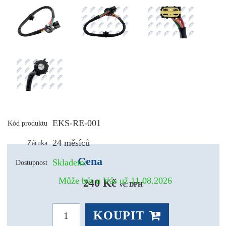
EKS-RE-001
Kód produktu
24 měsíců
Záruka
Cena
Skladem:
Dostupnost
Může být u Vás už 11.08.2026
240 Kč 
vč. DPH
KOUPIT