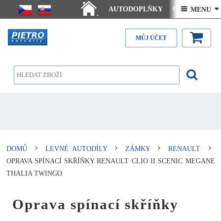
AUTODOPLŇKY
Ceny doručení
 MENU 
.
Články - návody
Kontakt
MŮJ ÚČET
DOMŮ
LEVNÉ AUTODÍLY
ZÁMKY
RENAULT
OPRAVA SPÍNACÍ SKŘÍŇKY RENAULT CLIO II SCENIC MEGANE
THALIA TWINGO
Oprava spínací skříňky