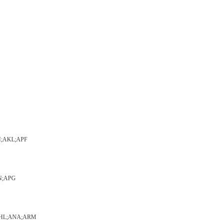
AEH;AKL;APF
AGN;APG
DP;AHL;ANA;ARM