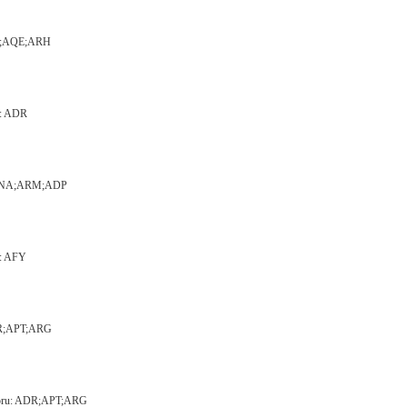
AJP;AQE;ARH
u: ADR
HL;ANA;ARM;ADP
u: AFY
ADR;APT;ARG
motoru: ADR;APT;ARG