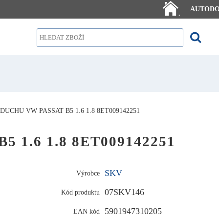
AUTOD
.
UCHU VW PASSAT B5 1.6 1.8 8ET009142251
5 1.6 1.8 8ET009142251
SKV
Výrobce
07SKV146
Kód produktu
5901947310205
EAN kód