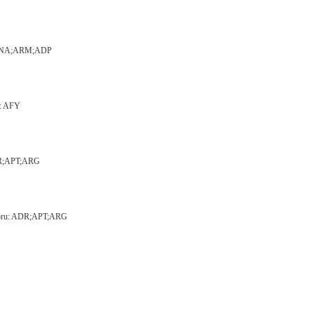
HL;ANA;ARM;ADP
u: AFY
ADR;APT;ARG
motoru: ADR;APT;ARG