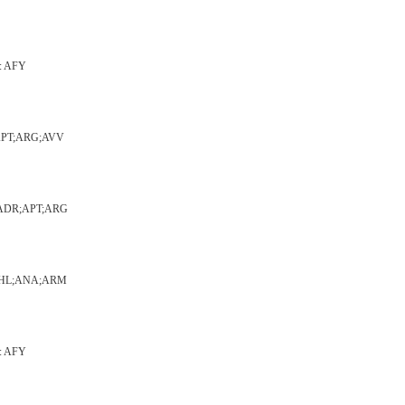
u: AFY
DR;APT;ARG;AVV
ru: ADR;APT;ARG
DP;AHL;ANA;ARM
u: AFY