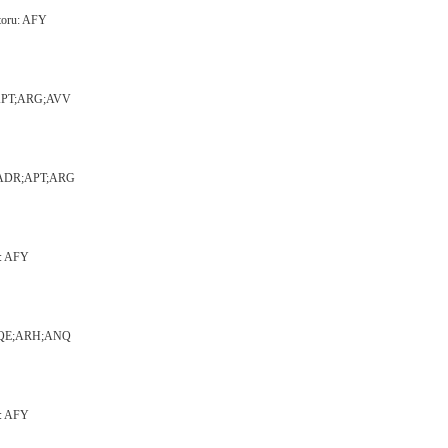
otoru: AFY
DR;APT;ARG;AVV
ru: ADR;APT;ARG
u: AFY
JP;AQE;ARH;ANQ
u: AFY