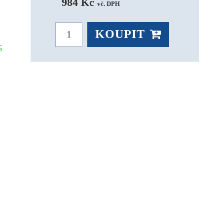
984 Kč 
vč. DPH
KOUPIT
26