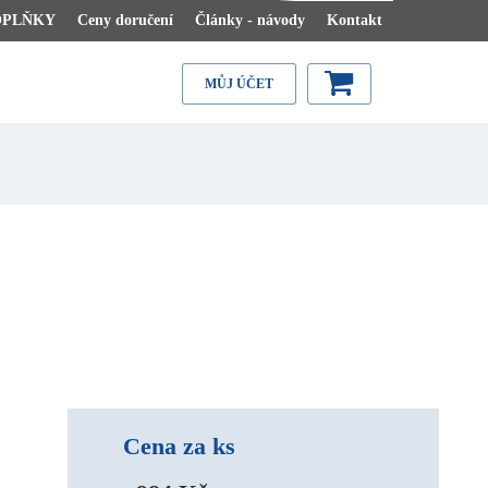
OPLŇKY
Ceny doručení
Články - návody
Kontakt
MŮJ ÚČET
Cena za ks