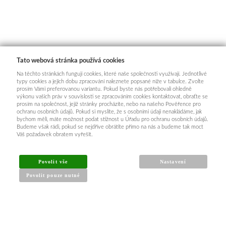
Tato webová stránka používá cookies
Na těchto stránkách fungují cookies, které naše společnosti využívají. Jednotlivé
typy cookies a jejich dobu zpracování naleznete popsané níže v tabulce. Zvolte
prosím Vámi preferovanou variantu. Pokud byste nás potřebovali ohledně
výkonu vašich práv v souvislosti se zpracováním cookies kontaktovat, obraťte se
prosím na společnost, jejíž stránky procházíte, nebo na našeho Pověřence pro
ochranu osobních údajů. Pokud si myslíte, že s osobními údaji nenakládáme, jak
bychom měli, máte možnost podat stížnost u Úřadu pro ochranu osobních údajů.
Budeme však rádi, pokud se nejdříve obrátíte přímo na nás a budeme tak moct
Váš požadavek obratem vyřešit.
Povolit vše
Nastavení
Povolit pouze nutné
INFORMACE PRO KUPUJÍCÍ
Obchodní podmínky