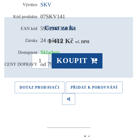
SKV
Výrobce
07SKV141
Kód produktu
Cena za ks
5901947310151
EAN kód
1 412 Kč 
24 měsíců
Záruka
vč. DPH
Skladem
Dostupnost
KOUPIT
od 79,- Kč
CENY DOPRAVY
DOTAZ PRODAVAČI
PŘIDAT K POROVNÁNÍ