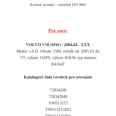
Kvalitní produkt - certifikát ISO 9001
Pro vozy:
VOLVO V50 (MW) / 2004.04 - XXX
Motor: 1.6 D, Obsah: 1560, ročník od: 2005.01 do
???, výkon: 110PS, výkon: 81KW, typ motoru:
D4164T
Katalogové čísla výrobců pro srovnání:
72834206
728342040
Y60113215
Y60113215Z02
Y60113215Z01