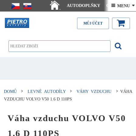
AUTODOPLŇKY
Ceny doručení
 MENU 
.
Články - návody
Kontakt
MŮJ ÚČET
DOMŮ
LEVNÉ AUTODÍLY
VÁHY VZDUCHU
VÁHA
VZDUCHU VOLVO V50 1.6 D 110PS
Váha vzduchu VOLVO V50
1.6 D 110PS