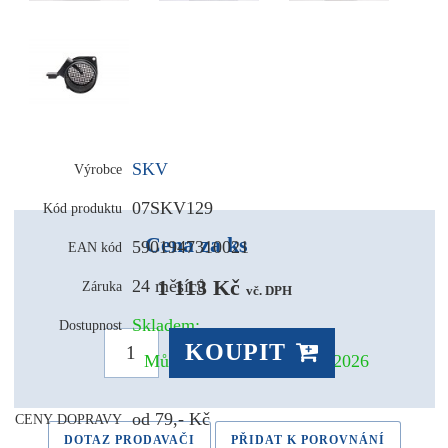
SKV
Výrobce
07SKV129
Kód produktu
Cena za ks
5901947310021
EAN kód
1 113 Kč 
24 měsíců
Záruka
vč. DPH
Skladem:
Dostupnost
KOUPIT
Může být u Vás už 10.08.2026
od 79,- Kč
CENY DOPRAVY
DOTAZ PRODAVAČI
PŘIDAT K POROVNÁNÍ