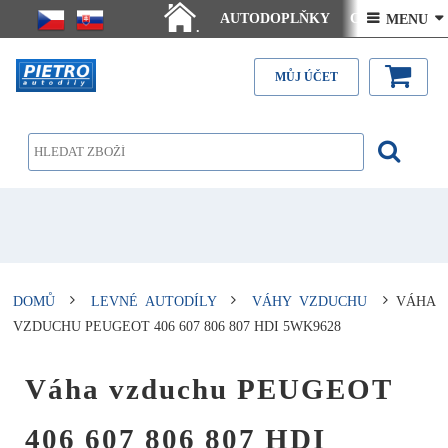
AUTODOPLŇKY
Ceny doručení
 MENU 
.
Články - návody
Kontakt
MŮJ ÚČET
DOMŮ
LEVNÉ AUTODÍLY
VÁHY VZDUCHU
VÁHA
VZDUCHU PEUGEOT 406 607 806 807 HDI 5WK9628
Váha vzduchu PEUGEOT
406 607 806 807 HDI