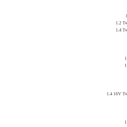
1.2 T
1.4 T
1
1
1.4 16V Tw
1