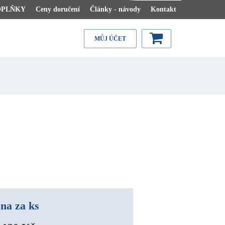
OPLŇKY
Ceny doručení
Články - návody
Kontakt
MŮJ ÚČET
na za ks