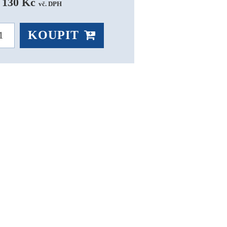
 130 Kč 
vč. DPH
KOUPIT