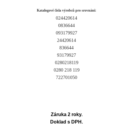
Katalogové čísla výrobců pro srovnání:
024420614
0836644
093179927
24420614
836644
93179927
0280218119
0280 218 119
722701050
Záruka 2 roky.
Doklad s DPH.