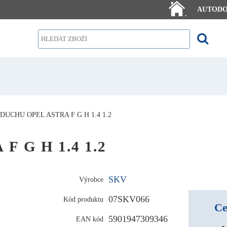
AUTOD
.
UCHU OPEL ASTRA F G H 1.4 1.2
F G H 1.4 1.2
SKV
Výrobce
07SKV066
Kód produktu
Ce
5901947309346
EAN kód