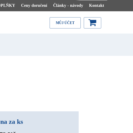
OPLŇKY
Ceny doručení
Články - návody
Kontakt
MŮJ ÚČET
na za ks