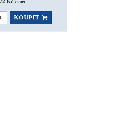
72 Kč 
vč. DPH
KOUPIT