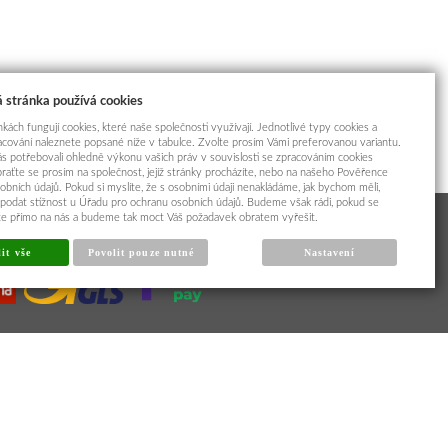
 stránka používá cookies
kách fungují cookies, které naše společnosti využívají. Jednotlivé typy cookies a
racování naleznete popsané níže v tabulce. Zvolte prosím Vámi preferovanou variantu.
s potřebovali ohledně výkonu vašich práv v souvislosti se zpracováním cookies
braťte se prosím na společnost, jejíž stránky procházíte, nebo na našeho Pověřence
obních údajů. Pokud si myslíte, že s osobními údaji nenakládáme, jak bychom měli,
odat stížnost u Úřadu pro ochranu osobních údajů. Budeme však rádi, pokud se
íte přímo na nás a budeme tak moct Váš požadavek obratem vyřešit.
it vše
Povolit pouze nutné
Nastavení