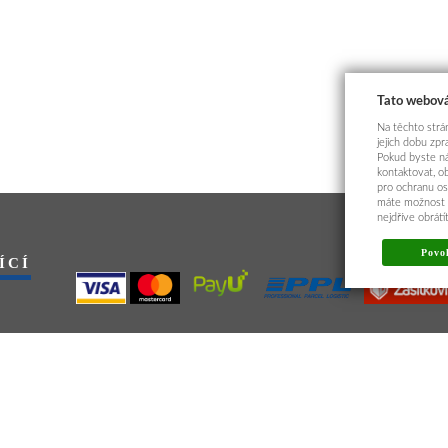
Tato webová
Na těchto strán
jejich dobu zp
Pokud byste ná
kontaktovat, o
pro ochranu os
máte možnost p
nejdříve obrát
Povol
ÍCÍ