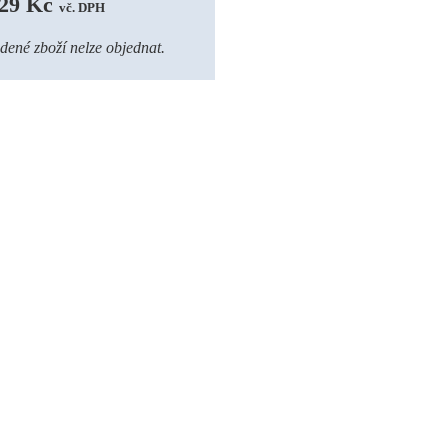
29 Kč 
vč. DPH
dené zboží nelze objednat.