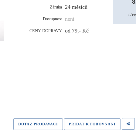
8
24 měsíců
Záruka
Uve
není
Dostupnost
od 79,- Kč
CENY DOPRAVY
DOTAZ PRODAVAČI
PŘIDAT K POROVNÁNÍ