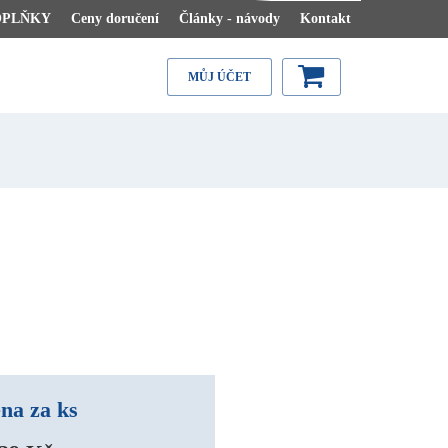
OPLŇKY
Ceny doručení
Články - návody
Kontakt
MŮJ ÚČET
na za ks