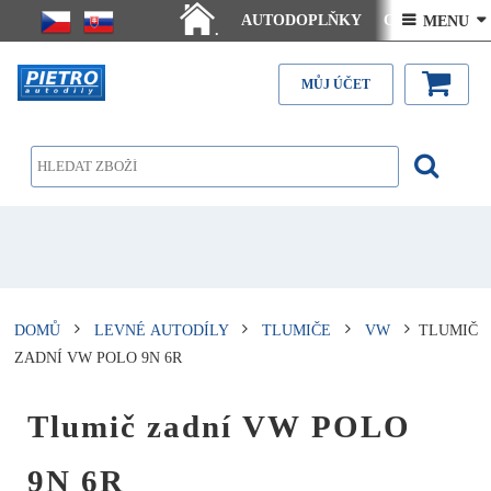
AUTODOPLŇKY
Ceny doručení
 MENU 
.
Články - návody
Kontakt
MŮJ ÚČET
DOMŮ
LEVNÉ AUTODÍLY
TLUMIČE
VW
TLUMIČ
ZADNÍ VW POLO 9N 6R
Tlumič zadní VW POLO
9N 6R