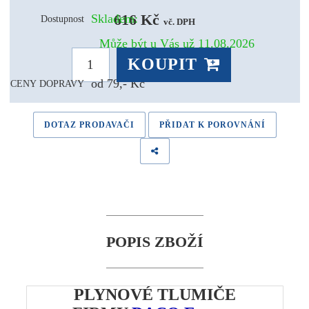
616 Kč 
Skladem:
Dostupnost
vč. DPH
Může být u Vás už 11.08.2026
KOUPIT
od 79,- Kč
CENY DOPRAVY
DOTAZ PRODAVAČI
PŘIDAT K POROVNÁNÍ
POPIS ZBOŽÍ
PLYNOVÉ TLUMIČE