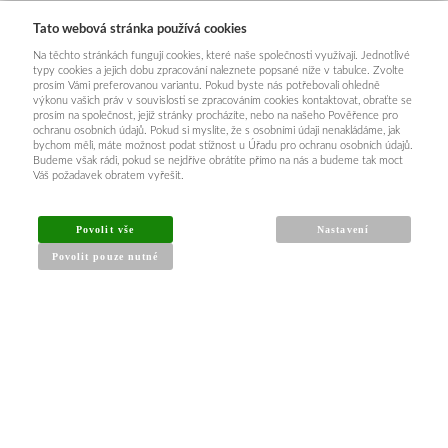
Tato webová stránka používá cookies
Na těchto stránkách fungují cookies, které naše společnosti využívají. Jednotlivé
typy cookies a jejich dobu zpracování naleznete popsané níže v tabulce. Zvolte
prosím Vámi preferovanou variantu. Pokud byste nás potřebovali ohledně
výkonu vašich práv v souvislosti se zpracováním cookies kontaktovat, obraťte se
prosím na společnost, jejíž stránky procházíte, nebo na našeho Pověřence pro
ochranu osobních údajů. Pokud si myslíte, že s osobními údaji nenakládáme, jak
bychom měli, máte možnost podat stížnost u Úřadu pro ochranu osobních údajů.
Budeme však rádi, pokud se nejdříve obrátíte přímo na nás a budeme tak moct
Váš požadavek obratem vyřešit.
Povolit vše
Nastavení
Povolit pouze nutné
INFORMACE PRO KUPUJÍCÍ
Obchodní podmínky
Reklamační řád
Články a návody
Nejčastější dotazy
Kontakt