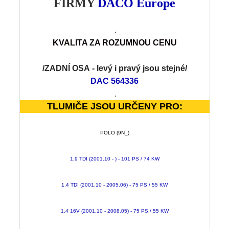
FIRMY
DACO Europe
.
KVALITA
Z
A ROZUMNOU CENU
/ZADNÍ OSA
- levý i pravý jsou stejné
/
DAC 564336
.
TLUMIČE JSOU URČENY PRO:
POLO (9N_)
1.9 TDI (2001.10 - ) - 101 PS / 74 KW
1.4 TDI (2001.10 - 2005.06) - 75 PS / 55 KW
1.4 16V (2001.10 - 2008.05) - 75 PS / 55 KW