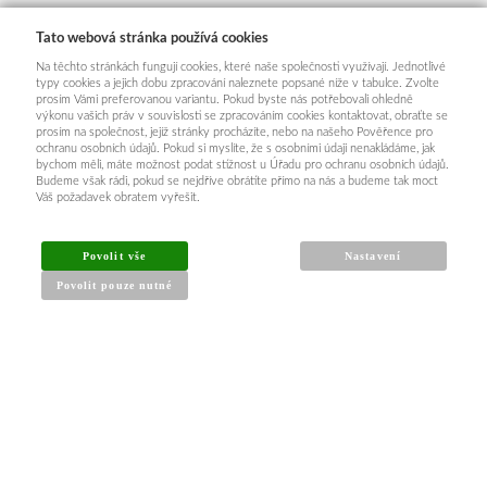
Tato webová stránka používá cookies
Na těchto stránkách fungují cookies, které naše společnosti využívají. Jednotlivé
typy cookies a jejich dobu zpracování naleznete popsané níže v tabulce. Zvolte
prosím Vámi preferovanou variantu. Pokud byste nás potřebovali ohledně
výkonu vašich práv v souvislosti se zpracováním cookies kontaktovat, obraťte se
prosím na společnost, jejíž stránky procházíte, nebo na našeho Pověřence pro
ochranu osobních údajů. Pokud si myslíte, že s osobními údaji nenakládáme, jak
bychom měli, máte možnost podat stížnost u Úřadu pro ochranu osobních údajů.
Budeme však rádi, pokud se nejdříve obrátíte přímo na nás a budeme tak moct
Váš požadavek obratem vyřešit.
Povolit vše
Nastavení
Povolit pouze nutné
INFORMACE PRO KUPUJÍCÍ
Obchodní podmínky
Reklamační řád
Články a návody
Nejčastější dotazy