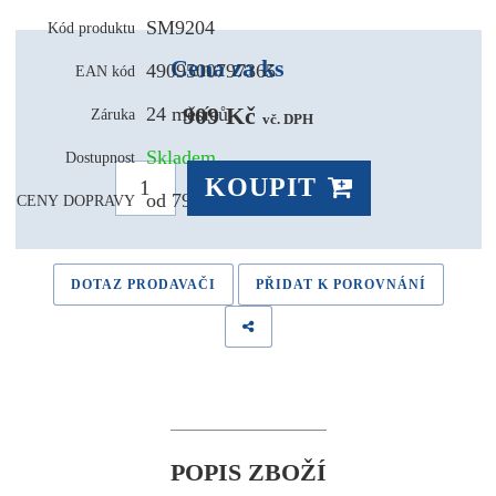
SM9204
Kód produktu
Cena za ks
4909500797365
EAN kód
909 Kč 
24 měsíců
Záruka
vč. DPH
Skladem
Dostupnost
KOUPIT
od 79,- Kč
CENY DOPRAVY
DOTAZ PRODAVAČI
PŘIDAT K POROVNÁNÍ
POPIS ZBOŽÍ