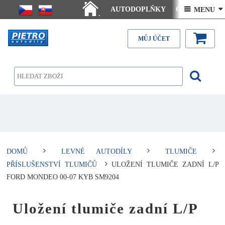
AUTODOPLŇKY
Ceny doručení
 MENU 
.
Články - návody
Kontakt
MŮJ ÚČET
DOMŮ
LEVNÉ AUTODÍLY
TLUMIČE
PŘÍSLUŠENSTVÍ TLUMIČŮ
ULOŽENÍ TLUMIČE ZADNÍ L/P
FORD MONDEO 00-07 KYB SM9204
Uložení tlumiče zadní L/P