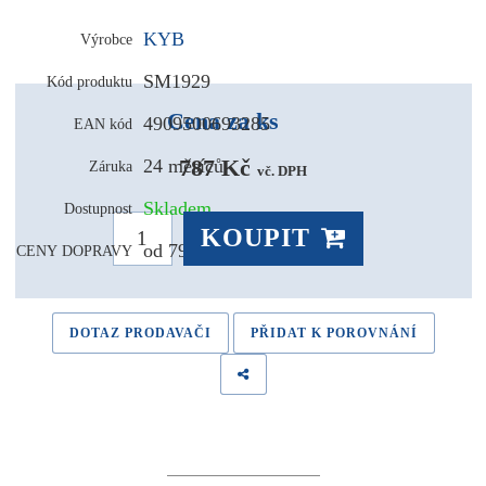
KYB
Výrobce
SM1929
Kód produktu
Cena za ks
4909500693285
EAN kód
787 Kč 
24 měsíců
Záruka
vč. DPH
Skladem
Dostupnost
KOUPIT
od 79,- Kč
CENY DOPRAVY
DOTAZ PRODAVAČI
PŘIDAT K POROVNÁNÍ