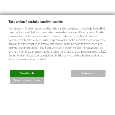
Tato webová stránka používá cookies
Na těchto stránkách fungují cookies, které naše společnosti využívají. Jednotlivé
typy cookies a jejich dobu zpracování naleznete popsané níže v tabulce. Zvolte
prosím Vámi preferovanou variantu. Pokud byste nás potřebovali ohledně
výkonu vašich práv v souvislosti se zpracováním cookies kontaktovat, obraťte se
prosím na společnost, jejíž stránky procházíte, nebo na našeho Pověřence pro
ochranu osobních údajů. Pokud si myslíte, že s osobními údaji nenakládáme, jak
bychom měli, máte možnost podat stížnost u Úřadu pro ochranu osobních údajů.
Budeme však rádi, pokud se nejdříve obrátíte přímo na nás a budeme tak moct
Váš požadavek obratem vyřešit.
Povolit vše
Nastavení
Povolit pouze nutné
INFORMACE PRO KUPUJÍCÍ
Obchodní podmínky
Reklamační řád