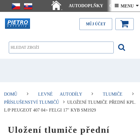
AUTODOPLŇKY
Ceny doručení
 MENU 
.
Články - návody
Kontakt
MŮJ ÚČET
DOMŮ
LEVNÉ AUTODÍLY
TLUMIČE
PŘÍSLUŠENSTVÍ TLUMIČŮ
ULOŽENÍ TLUMIČE PŘEDNÍ KPL.
L/P PEUGEOT 407 04> FELGI 17" KYB SM1929
Uložení tlumiče přední