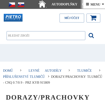
AUTODOPLŇKY
Ceny doručení
 MENU 
.
Články - návody
Kontakt
MŮJ ÚČET
DOMŮ
LEVNÉ AUTODÍLY
TLUMIČE
PŘÍSLUŠENSTVÍ TLUMIČŮ
DORAZY/PRACHOVKY TLUMIČŮ
- CNQ 0.7/0.9 - PRZ KYB 915809
DORAZY/PRACHOVKY