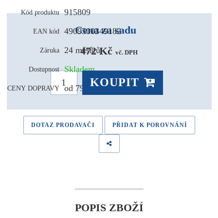
915809
Kód produktu
Cena za sadu
4909500349182
EAN kód
472 Kč 
24 měsíců
Záruka
vč. DPH
Skladem
Dostupnost
KOUPIT
od 79,- Kč
CENY DOPRAVY
DOTAZ PRODAVAČI
PŘIDAT K POROVNÁNÍ
POPIS ZBOŽÍ