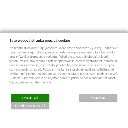
Tato webová stránka používá cookies
Na těchto stránkách fungují cookies, které naše společnosti využívají. Jednotlivé
typy cookies a jejich dobu zpracování naleznete popsané níže v tabulce. Zvolte
prosím Vámi preferovanou variantu. Pokud byste nás potřebovali ohledně
výkonu vašich práv v souvislosti se zpracováním cookies kontaktovat, obraťte se
prosím na společnost, jejíž stránky procházíte, nebo na našeho Pověřence pro
ochranu osobních údajů. Pokud si myslíte, že s osobními údaji nenakládáme, jak
bychom měli, máte možnost podat stížnost u Úřadu pro ochranu osobních údajů.
Budeme však rádi, pokud se nejdříve obrátíte přímo na nás a budeme tak moct
Váš požadavek obratem vyřešit.
Povolit vše
Nastavení
Povolit pouze nutné
INFORMACE PRO KUPUJÍCÍ