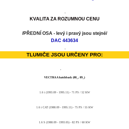
.
KVALITA
Z
A ROZUMNOU CENU
/PŘEDNÍ OSA
- levý i pravý jsou stejné
/
DAC 443634
.
TLUMIČE JSOU URČENY PRO:
·
VECTRA A hatchback (88_, 89_)
1.6 i (1993.09 - 1995.11) - 71 PS / 52 KW
1.6 i CAT (1988.09 - 1995.11) - 75 PS / 55 KW
1.6 S (1988.09 - 1993.05) - 82 PS / 60 KW