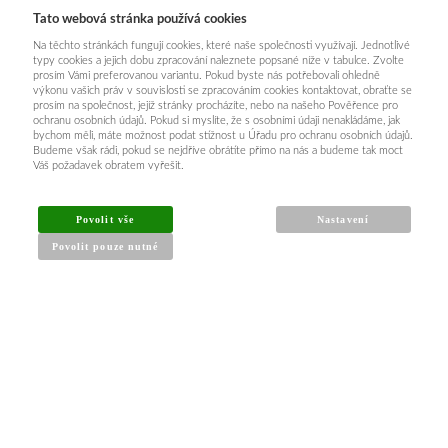
Tato webová stránka používá cookies
Na těchto stránkách fungují cookies, které naše společnosti využívají. Jednotlivé
typy cookies a jejich dobu zpracování naleznete popsané níže v tabulce. Zvolte
prosím Vámi preferovanou variantu. Pokud byste nás potřebovali ohledně
výkonu vašich práv v souvislosti se zpracováním cookies kontaktovat, obraťte se
prosím na společnost, jejíž stránky procházíte, nebo na našeho Pověřence pro
ochranu osobních údajů. Pokud si myslíte, že s osobními údaji nenakládáme, jak
bychom měli, máte možnost podat stížnost u Úřadu pro ochranu osobních údajů.
Budeme však rádi, pokud se nejdříve obrátíte přímo na nás a budeme tak moct
Váš požadavek obratem vyřešit.
Povolit vše
Nastavení
Povolit pouze nutné
INFORMACE PRO KUPUJÍCÍ
Obchodní podmínky
Reklamační řád
Články a návody
Nejčastější dotazy
Kontakt