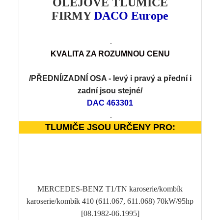
OLEJOVÉ TLUMIČE
FIRMY
DACO Europe
.
KVALITA
Z
A ROZUMNOU CENU
/PŘEDNÍ/ZADNÍ OSA -
levý i pravý a přední i
zadní jsou stejné
/
DAC 463301
.
TLUMIČE JSOU URČENY PRO:
MERCEDES-BENZ T1/TN karoserie/kombík
karoserie/kombík 410 (611.067, 611.068) 70kW/95hp
[08.1982-06.1995]