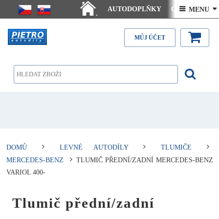
AUTODOPLŇKY
Ceny doručení
 MENU 
.
Články - návody
Kontakt
MŮJ ÚČET
DOMŮ
LEVNÉ AUTODÍLY
TLUMIČE
MERCEDES-BENZ
TLUMIČ PŘEDNÍ/ZADNÍ MERCEDES-BENZ
VARIOL 400-
Tlumič přední/zadní