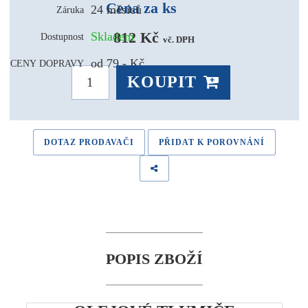
Cena za ks
24 měsíců
Záruka
812 Kč 
Skladem
Dostupnost
vč. DPH
od 79,- Kč
CENY DOPRAVY
KOUPIT
DOTAZ PRODAVAČI
PŘIDAT K POROVNÁNÍ
POPIS ZBOŽÍ