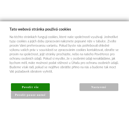
Tato webová stránka používá cookies
Na těchto stránkách fungují cookies, které naše společnosti využívají. Jednotlivé
typy cookies a jejich dobu zpracování naleznete popsané níže v tabulce. Zvolte
prosím Vámi preferovanou variantu. Pokud byste nás potřebovali ohledně
výkonu vašich práv v souvislosti se zpracováním cookies kontaktovat, obraťte se
prosím na společnost, jejíž stránky procházíte, nebo na našeho Pověřence pro
ochranu osobních údajů. Pokud si myslíte, že s osobními údaji nenakládáme, jak
bychom měli, máte možnost podat stížnost u Úřadu pro ochranu osobních údajů.
Budeme však rádi, pokud se nejdříve obrátíte přímo na nás a budeme tak moct
Váš požadavek obratem vyřešit.
Povolit vše
Nastavení
Povolit pouze nutné
INFORMACE PRO KUPUJÍCÍ
Obchodní podmínky
Reklamační řád