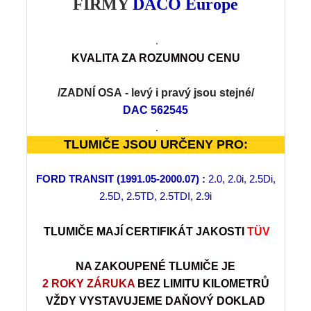
FIRMY
DACO Europe
.
KVALITA
Z
A ROZUMNOU CENU
/ZADNÍ OSA
- levý i pravý jsou stejné
/
DAC 562545
.
TLUMIČE JSOU URČENY PRO:
FORD TRANSIT (1991.05-2000.07) :
2.0, 2.0i, 2.5Di,
2.5D, 2.5TD, 2.5TDI, 2.9i
TLUMIČE MAJÍ CERTIFIKÁT JAKOSTI
TÜV
NA ZAKOUPENÉ TLUMIČE JE
2 ROKY ZÁRUKA
BEZ LIMITU KILOMETRŮ
VŽDY VYSTAVUJEME DAŇOVÝ DOKLAD