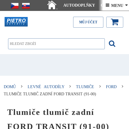
AUTODOPLŇKY
Ceny doručení
 MENU 
.
Články - návody
Kontakt
MŮJ ÚČET
DOMŮ
LEVNÉ AUTODÍLY
TLUMIČE
FORD
TLUMIČE TLUMIČ ZADNÍ FORD TRANSIT (91-00)
Tlumiče tlumič zadní
FORD TRANSIT (91-00)