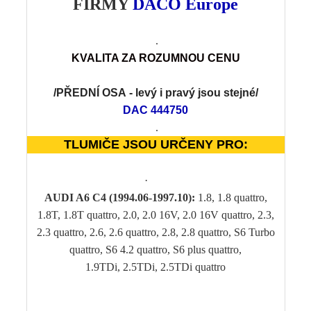
FIRMY
DACO Europe
.
KVALITA
Z
A ROZUMNOU CENU
/PŘEDNÍ OSA
- levý i pravý jsou stejné
/
DAC 444750
.
TLUMIČE JSOU URČENY PRO:
·
AUDI A6 C4 (1994.06-1997.10):
1.8, 1.8 quattro,
1.8T, 1.8T quattro, 2.0, 2.0 16V, 2.0 16V quattro, 2.3,
2.3 quattro, 2.6, 2.6 quattro, 2.8, 2.8 quattro, S6 Turbo
quattro, S6 4.2 quattro, S6 plus quattro,
1.9TDi, 2.5TDi, 2.5TDi quattro