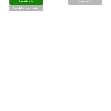
Povolit vše
Nastavení
Povolit pouze nutné
INFORMACE PRO KUPUJÍCÍ
Obchodní podmínky
Reklamační řád
Články a návody
Nejčastější dotazy
Kontakt