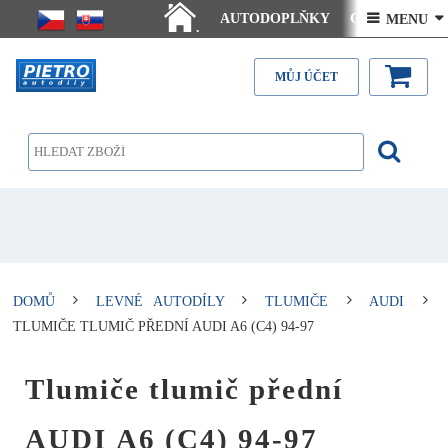
AUTODOPLŇKY
Ceny doručení
 MENU 
.
Články - návody
Kontakt
MŮJ ÚČET
DOMŮ
LEVNÉ AUTODÍLY
TLUMIČE
AUDI
TLUMIČE TLUMIČ PŘEDNÍ AUDI A6 (C4) 94-97
Tlumiče tlumič přední
AUDI A6 (C4) 94-97