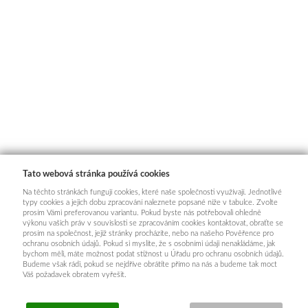
Tato webová stránka používá cookies
Na těchto stránkách fungují cookies, které naše společnosti využívají. Jednotlivé
typy cookies a jejich dobu zpracování naleznete popsané níže v tabulce. Zvolte
prosím Vámi preferovanou variantu. Pokud byste nás potřebovali ohledně
výkonu vašich práv v souvislosti se zpracováním cookies kontaktovat, obraťte se
prosím na společnost, jejíž stránky procházíte, nebo na našeho Pověřence pro
ochranu osobních údajů. Pokud si myslíte, že s osobními údaji nenakládáme, jak
bychom měli, máte možnost podat stížnost u Úřadu pro ochranu osobních údajů.
Budeme však rádi, pokud se nejdříve obrátíte přímo na nás a budeme tak moct
Váš požadavek obratem vyřešit.