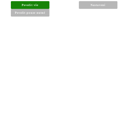
Povolit vše
Nastavení
Povolit pouze nutné
INFORMACE PRO KUPUJÍCÍ
Obchodní podmínky
Reklamační řád
Články a návody
Nejčastější dotazy
Kontakt