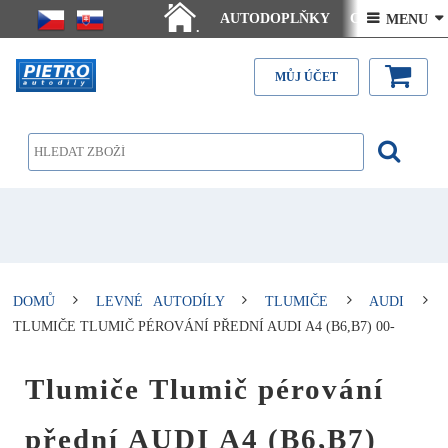
AUTODOPLŇKY
Ceny doručení
 MENU 
.
Články - návody
Kontakt
MŮJ ÚČET
DOMŮ
LEVNÉ AUTODÍLY
TLUMIČE
AUDI
TLUMIČE TLUMIČ PÉROVÁNÍ PŘEDNÍ AUDI A4 (B6,B7) 00-
Tlumiče Tlumič pérování
přední AUDI A4 (B6,B7)