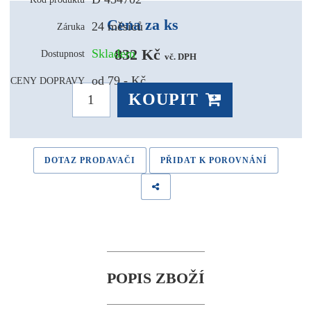
Cena za ks
24 měsíců
Záruka
832 Kč 
Skladem
Dostupnost
vč. DPH
od 79,- Kč
CENY DOPRAVY
KOUPIT
DOTAZ PRODAVAČI
PŘIDAT K POROVNÁNÍ
POPIS ZBOŽÍ