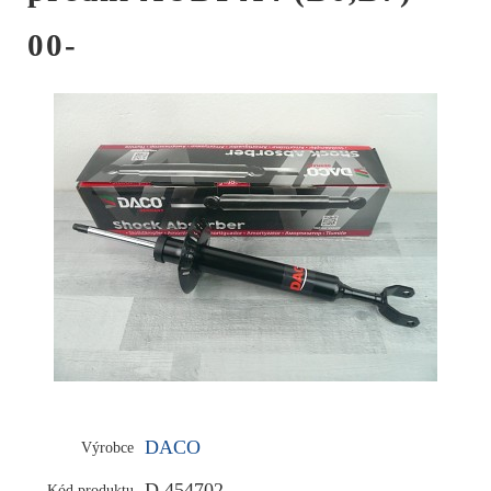
00-
DACO
Výrobce
D 454702
Kód produktu