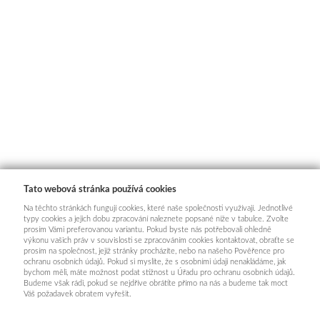
Tato webová stránka používá cookies
Na těchto stránkách fungují cookies, které naše společnosti využívají. Jednotlivé
typy cookies a jejich dobu zpracování naleznete popsané níže v tabulce. Zvolte
prosím Vámi preferovanou variantu. Pokud byste nás potřebovali ohledně
výkonu vašich práv v souvislosti se zpracováním cookies kontaktovat, obraťte se
prosím na společnost, jejíž stránky procházíte, nebo na našeho Pověřence pro
ochranu osobních údajů. Pokud si myslíte, že s osobními údaji nenakládáme, jak
bychom měli, máte možnost podat stížnost u Úřadu pro ochranu osobních údajů.
Budeme však rádi, pokud se nejdříve obrátíte přímo na nás a budeme tak moct
Váš požadavek obratem vyřešit.