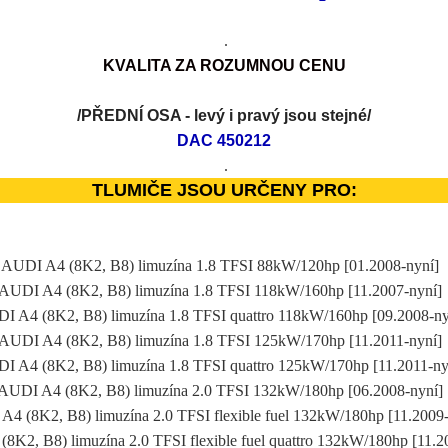
.
KVALITA
Z
A ROZUMNOU CENU
/PŘEDNÍ OSA -
levý i pravý jsou stejné
/
DAC
450212
.
TLUMIČE JSOU URČENY PRO:
AUDI A4 (8K2, B8) limuzína 1.8 TFSI 88kW/120hp [01.2008-nyní]
AUDI A4 (8K2, B8) limuzína 1.8 TFSI 118kW/160hp [11.2007-nyní
I A4 (8K2, B8) limuzína 1.8 TFSI quattro 118kW/160hp [09.2008-n
AUDI A4 (8K2, B8) limuzína 1.8 TFSI 125kW/170hp [11.2011-nyní
I A4 (8K2, B8) limuzína 1.8 TFSI quattro 125kW/170hp [11.2011-n
AUDI A4 (8K2, B8) limuzína 2.0 TFSI 132kW/180hp [06.2008-nyní
4 (8K2, B8) limuzína 2.0 TFSI flexible fuel 132kW/180hp [11.2009
8K2, B8) limuzína 2.0 TFSI flexible fuel quattro 132kW/180hp [11.