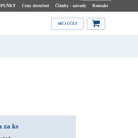
OPLŇKY
Ceny doručení
Články - návody
Kontakt
MŮJ ÚČET
 za ks