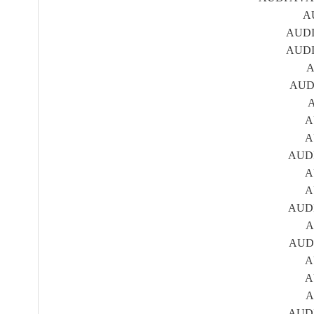
AU
AUDI 
AUDI 
A
AUDI
A
A
A
AUDI 
A
A
AUDI 
A
AUDI 
A
A
A
AUDI 