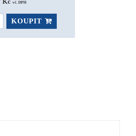
 Kč 
vč. DPH
KOUPIT