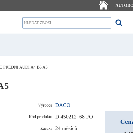
AUTOD
.
 PŘEDNÍ AUDI A4 B8 A5
A5
DACO
Výrobce
D 450212_68 FO
Kód produktu
Cena
24 měsíců
Záruka