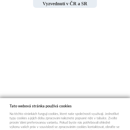
Vyzvednutí v ČR a SR
Tato webová stránka používá cookies
Na těchto stránkách fungují cookies, které naše společnosti využívají. Jednotlivé
typy cookies a jejich dobu zpracování naleznete popsané níže v tabulce. Zvolte
prosím Vámi preferovanou variantu. Pokud byste nás potřebovali ohledně
výkonu vašich práv v souvislosti se zpracováním cookies kontaktovat, obraťte se