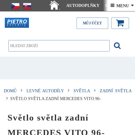
AUTODOPLŇKY
Ceny doručení
 MENU 
.
Články - návody
Kontakt
MŮJ ÚČET
DOMŮ
LEVNÉ AUTODÍLY
SVĚTLA
ZADNÍ SVĚTLA
SVĚTLO SVĚTLA ZADNÍ MERCEDES VITO 96-
Světlo světla zadní
MERCEDES VITO 96-