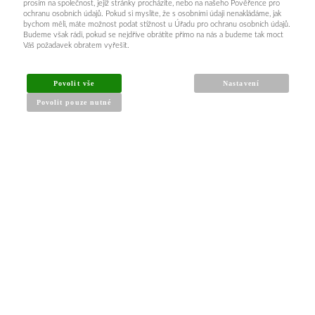
prosím na společnost, jejíž stránky procházíte, nebo na našeho Pověřence pro
ochranu osobních údajů. Pokud si myslíte, že s osobními údaji nenakládáme, jak
bychom měli, máte možnost podat stížnost u Úřadu pro ochranu osobních údajů.
Budeme však rádi, pokud se nejdříve obrátíte přímo na nás a budeme tak moct
Váš požadavek obratem vyřešit.
Povolit vše
Nastavení
Povolit pouze nutné
INFORMACE PRO KUPUJÍCÍ
Obchodní podmínky
Reklamační řád
Články a návody
Nejčastější dotazy
Kontakt