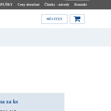
OPLŇKY
Ceny doručení
Články - návody
Kontakt
MŮJ ÚČET
na za ks