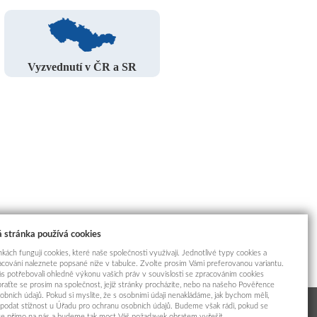
Vyzvednutí v ČR a SR
 stránka používá cookies
kách fungují cookies, které naše společnosti využívají. Jednotlivé typy cookies a
racování naleznete popsané níže v tabulce. Zvolte prosím Vámi preferovanou variantu.
s potřebovali ohledně výkonu vašich práv v souvislosti se zpracováním cookies
braťte se prosím na společnost, jejíž stránky procházíte, nebo na našeho Pověřence
obních údajů. Pokud si myslíte, že s osobními údaji nenakládáme, jak bychom měli,
odat stížnost u Úřadu pro ochranu osobních údajů. Budeme však rádi, pokud se
íte přímo na nás a budeme tak moct Váš požadavek obratem vyřešit.