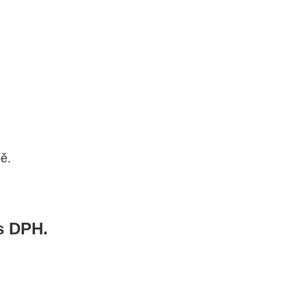
ě.
s DPH.