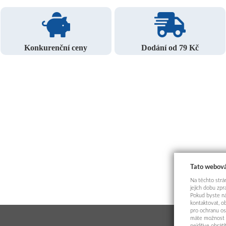
Konkurenční ceny
Dodání od 79 Kč
Tato webová
Na těchto strán
jejich dobu zp
Pokud byste ná
kontaktovat, o
pro ochranu os
máte možnost p
nejdříve obrát