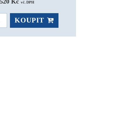
 520 Kč 
vč. DPH
KOUPIT