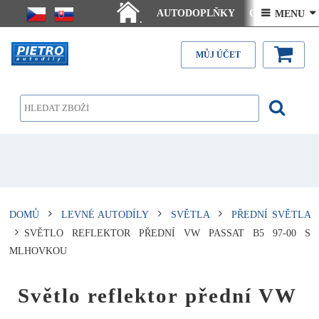
AUTODOPLŇKY
Ceny doručení
 MENU 
.
Články - návody
Kontakt
MŮJ ÚČET
DOMŮ
LEVNÉ AUTODÍLY
SVĚTLA
PŘEDNÍ SVĚTLA
SVĚTLO REFLEKTOR PŘEDNÍ VW PASSAT B5 97-00 S
MLHOVKOU
Světlo reflektor přední VW