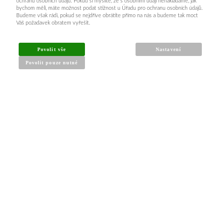
ochranu osobních údajů. Pokud si myslíte, že s osobními údaji nenakládáme, jak
bychom měli, máte možnost podat stížnost u Úřadu pro ochranu osobních údajů.
Budeme však rádi, pokud se nejdříve obrátíte přímo na nás a budeme tak moct
Váš požadavek obratem vyřešit.
Povolit vše
Nastavení
Povolit pouze nutné
INFORMACE PRO KUPUJÍCÍ
Obchodní podmínky
Reklamační řád
Články a návody
Nejčastější dotazy
Kontakt