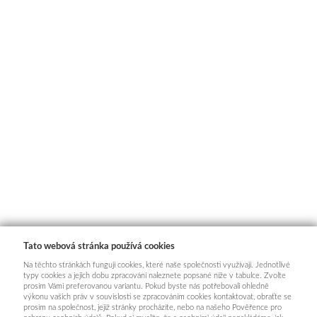
Tato webová stránka používá cookies
Na těchto stránkách fungují cookies, které naše společnosti využívají. Jednotlivé
typy cookies a jejich dobu zpracování naleznete popsané níže v tabulce. Zvolte
prosím Vámi preferovanou variantu. Pokud byste nás potřebovali ohledně
výkonu vašich práv v souvislosti se zpracováním cookies kontaktovat, obraťte se
prosím na společnost, jejíž stránky procházíte, nebo na našeho Pověřence pro