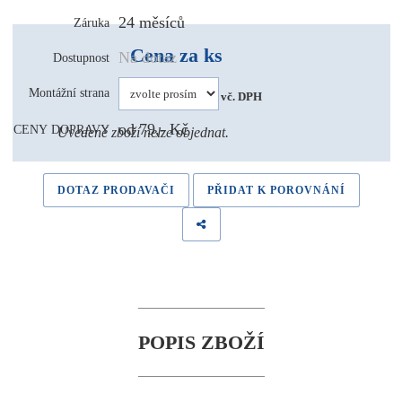
24 měsíců
Záruka
Cena za ks
Na dotaz
Dostupnost
1 222 Kč 
Montážní strana
vč. DPH
od 79,- Kč
CENY DOPRAVY
Uvedené zboží nelze objednat.
DOTAZ PRODAVAČI
PŘIDAT K POROVNÁNÍ
POPIS ZBOŽÍ