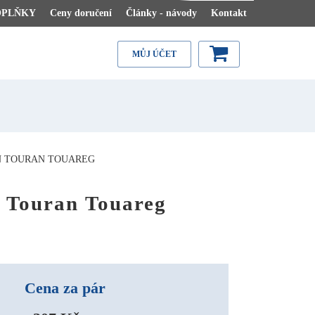
OPLŇKY
Ceny doručení
Články - návody
Kontakt
MŮJ ÚČET
AN TOURAN TOUAREG
 Touran Touareg
Cena za pár