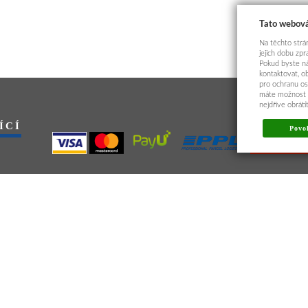
Tato webová
Na těchto strán
jejich dobu zp
Pokud byste ná
kontaktovat, o
pro ochranu os
máte možnost p
nejdříve obrát
ÍCÍ
Povol