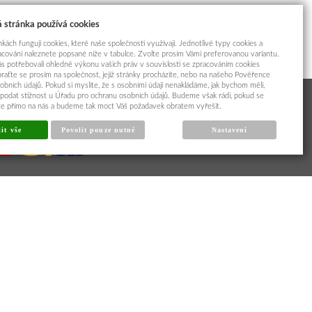
 stránka používá cookies
kách fungují cookies, které naše společnosti využívají. Jednotlivé typy cookies a
racování naleznete popsané níže v tabulce. Zvolte prosím Vámi preferovanou variantu.
s potřebovali ohledně výkonu vašich práv v souvislosti se zpracováním cookies
braťte se prosím na společnost, jejíž stránky procházíte, nebo na našeho Pověřence
obních údajů. Pokud si myslíte, že s osobními údaji nenakládáme, jak bychom měli,
odat stížnost u Úřadu pro ochranu osobních údajů. Budeme však rádi, pokud se
íte přímo na nás a budeme tak moct Váš požadavek obratem vyřešit.
it vše
Povolit pouze nutné
Nastavení