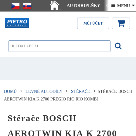
AUTODOPLŇKY
Ceny doručení
 MENU 
.
Články - návody
Kontakt
MŮJ ÚČET
DOMŮ
LEVNÉ AUTODÍLY
STĚRAČE
STĚRAČE BOSCH
AEROTWIN KIA K 2700 PREGIO RIO RIO KOMBI
Stěrače BOSCH
AEROTWIN KIA K 2700