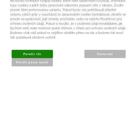
Na těchto stránkách fungují cookies, které naše společnosti využívají. Jednotlivé
typy cookies a jejich dobu zpracování naleznete popsané níže v tabulce. Zvolte
prosím Vámi preferovanou variantu. Pokud byste nás potřebovali ohledně
výkonu vašich práv v souvislosti se zpracováním cookies kontaktovat, obraťte se
prosím na společnost, jejíž stránky procházíte, nebo na našeho Pověřence pro
ochranu osobních údajů. Pokud si myslíte, že s osobními údaji nenakládáme, jak
bychom měli, máte možnost podat stížnost u Úřadu pro ochranu osobních údajů.
Budeme však rádi, pokud se nejdříve obrátíte přímo na nás a budeme tak moct
Váš požadavek obratem vyřešit.
Povolit vše
Nastavení
Povolit pouze nutné
INFORMACE PRO KUPUJÍCÍ
Obchodní podmínky
Reklamační řád
Články a návody
Nejčastější dotazy
Kontakt