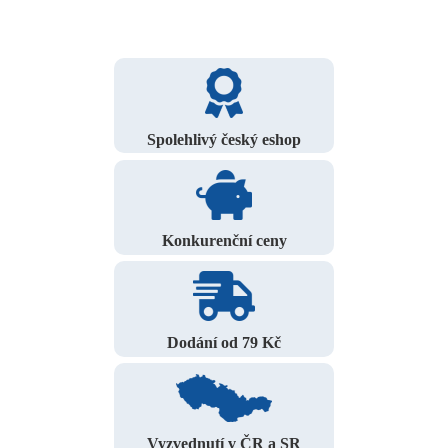
Spolehlivý český eshop
Konkurenční ceny
Dodání od 79 Kč
Vyzvednutí v ČR a SR