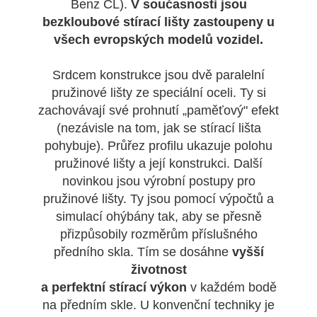
Benz CL).
V současnosti jsou
bezkloubové stírací lišty zastoupeny u
všech evropských modelů vozidel.
Srdcem konstrukce jsou dvě paralelní
pružinové lišty ze speciální oceli. Ty si
zachovávají své prohnutí „paměťový" efekt
(nezávisle na tom, jak se stírací lišta
pohybuje). Průřez profilu ukazuje polohu
pružinové lišty a její konstrukci. Další
novinkou jsou výrobní postupy pro
pružinové lišty. Ty jsou pomocí výpočtů a
simulací ohýbány tak, aby se přesně
přizpůsobily rozměrům příslušného
předního skla. Tím se dosáhne
vyšší
životnost
a perfektní stírací výkon
v každém bodě
na předním skle. U konvenční techniky je