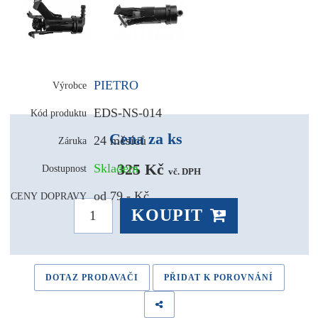
PIETRO
Výrobce
EDS-NS-014
Kód produktu
Cena za ks
24 měsíců
Záruka
325 Kč 
Skladem
Dostupnost
vč. DPH
od 79,- Kč
CENY DOPRAVY
KOUPIT
DOTAZ PRODAVAČI
PŘIDAT K POROVNÁNÍ