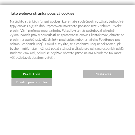
Tato webová stránka používá cookies
Na těchto stránkách fungují cookies, které naše společnosti využívají. Jednotlivé
typy cookies a jejich dobu zpracování naleznete popsané níže v tabulce. Zvolte
prosím Vámi preferovanou variantu. Pokud byste nás potřebovali ohledně
výkonu vašich práv v souvislosti se zpracováním cookies kontaktovat, obraťte se
prosím na společnost, jejíž stránky procházíte, nebo na našeho Pověřence pro
ochranu osobních údajů. Pokud si myslíte, že s osobními údaji nenakládáme, jak
bychom měli, máte možnost podat stížnost u Úřadu pro ochranu osobních údajů.
Budeme však rádi, pokud se nejdříve obrátíte přímo na nás a budeme tak moct
Váš požadavek obratem vyřešit.
Povolit vše
Nastavení
Povolit pouze nutné
INFORMACE PRO KUPUJÍCÍ
Obchodní podmínky
Reklamační řád
Články a návody
Nejčastější dotazy