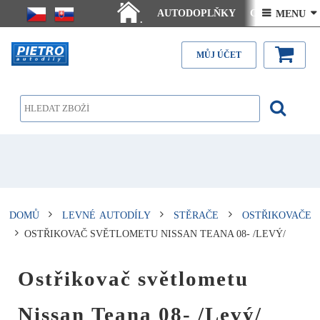
AUTODOPLŇKY
Ceny doručení
 MENU 
.
Články - návody
Kontakt
MŮJ ÚČET
DOMŮ
LEVNÉ AUTODÍLY
STĚRAČE
OSTŘIKOVAČE
OSTŘIKOVAČ SVĚTLOMETU NISSAN TEANA 08- /LEVÝ/
Ostřikovač světlometu
Nissan Teana 08- /Levý/