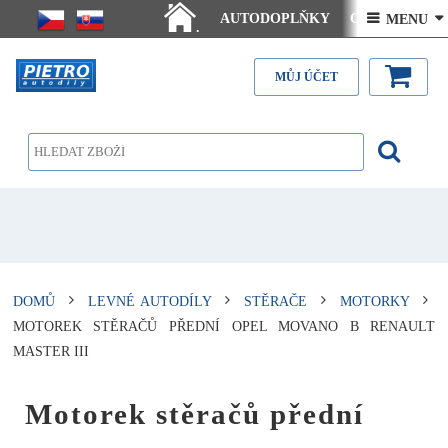
AUTODOPLŇKY
Ceny doručení
 MENU 
.
Články - návody
Kontakt
MŮJ ÚČET
DOMŮ
LEVNÉ AUTODÍLY
STĚRAČE
MOTORKY
MOTOREK STĚRAČŮ PŘEDNÍ OPEL MOVANO B RENAULT
MASTER III
Motorek stěračů přední