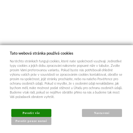
Tato webová stránka používá cookies
Na těchto stránkách fungují cookies, které naše společnosti využívají. Jednotlivé
typy cookies a jejich dobu zpracování naleznete popsané níže v tabulce. Zvolte
prosím Vámi preferovanou variantu. Pokud byste nás potřebovali ohledně
výkonu vašich práv v souvislosti se zpracováním cookies kontaktovat, obraťte se
prosím na společnost, jejíž stránky procházíte, nebo na našeho Pověřence pro
ochranu osobních údajů. Pokud si myslíte, že s osobními údaji nenakládáme, jak
bychom měli, máte možnost podat stížnost u Úřadu pro ochranu osobních údajů.
Budeme však rádi, pokud se nejdříve obrátíte přímo na nás a budeme tak moct
Váš požadavek obratem vyřešit.
Povolit vše
Nastavení
Povolit pouze nutné
INFORMACE PRO KUPUJÍCÍ