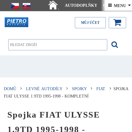
AUTODOPLŇKY
Ceny doručení
 MENU 
.
Články - návody
Kontakt
MŮJ ÚČET
DOMŮ
LEVNÉ AUTODÍLY
SPOJKY
FIAT
SPOJKA
FIAT ULYSSE 1.9TD 1995-1998 - KOMPLETNÍ
Spojka FIAT ULYSSE
1.9TD 1995-1998 -