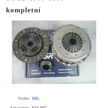
kompletní
SRL
Výrobce
S33-097
Kód produktu