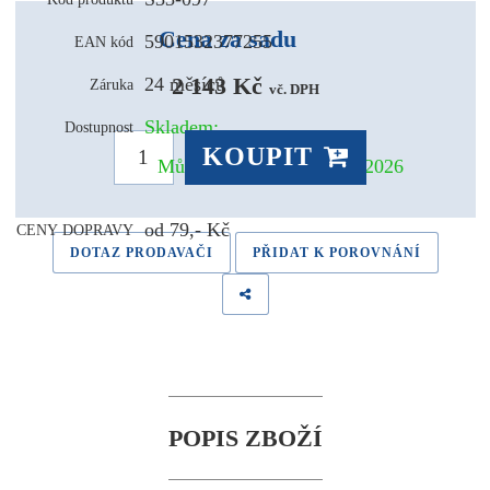
Cena za sadu
5901532377255
EAN kód
2 143 Kč 
24 měsíců
Záruka
vč. DPH
Skladem:
Dostupnost
KOUPIT
Může být u Vás už 11.08.2026
od 79,- Kč
CENY DOPRAVY
DOTAZ PRODAVAČI
PŘIDAT K POROVNÁNÍ
POPIS ZBOŽÍ