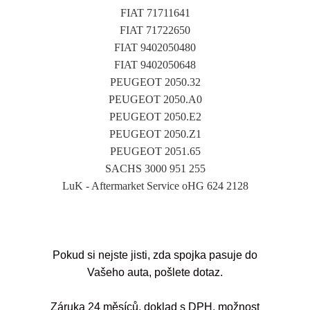
FIAT 71711641
FIAT 71722650
FIAT 9402050480
FIAT 9402050648
PEUGEOT 2050.32
PEUGEOT 2050.A0
PEUGEOT 2050.E2
PEUGEOT 2050.Z1
PEUGEOT 2051.65
SACHS 3000 951 255
LuK - Aftermarket Service oHG 624 2128
Pokud si nejste jisti, zda spojka pasuje do
Vašeho auta, pošlete dotaz.
Záruka 24 měsíců, doklad s DPH, možnost