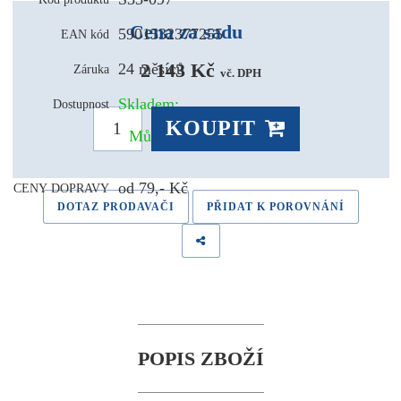
Cena za sadu
5901532377255
EAN kód
2 143 Kč 
24 měsíců
Záruka
vč. DPH
Skladem:
Dostupnost
KOUPIT
Může být u Vás už pozítří
od 79,- Kč
CENY DOPRAVY
DOTAZ PRODAVAČI
PŘIDAT K POROVNÁNÍ
POPIS ZBOŽÍ