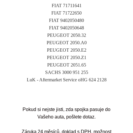
FIAT 71711641
FIAT 71722650
FIAT 9402050480
FIAT 9402050648
PEUGEOT 2050.32
PEUGEOT 2050.A0
PEUGEOT 2050.E2
PEUGEOT 2050.Z1
PEUGEOT 2051.65
SACHS 3000 951 255
LuK - Aftermarket Service oHG 624 2128
Pokud si nejste jisti, zda spojka pasuje do
Vašeho auta, pošlete dotaz.
Záruka 24 měsíců, doklad s DPH, možnost