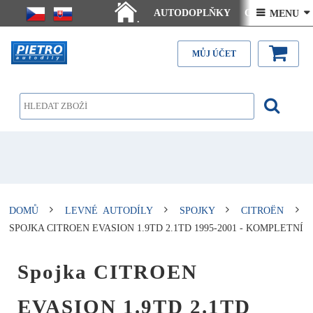
AUTODOPLŇKY
Ceny doručení
 MENU 
.
Články - návody
Kontakt
MŮJ ÚČET
DOMŮ
LEVNÉ AUTODÍLY
SPOJKY
CITROËN
SPOJKA CITROEN EVASION 1.9TD 2.1TD 1995-2001 - KOMPLETNÍ
Spojka CITROEN
EVASION 1.9TD 2.1TD