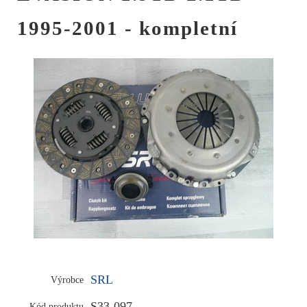
1995-2001 - kompletní
SRL
Výrobce
S33-097
Kód produktu