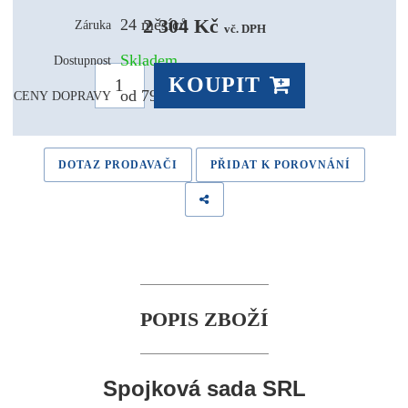
2 304 Kč 
24 měsíců
Záruka
vč. DPH
Skladem
Dostupnost
KOUPIT
od 79,- Kč
CENY DOPRAVY
DOTAZ PRODAVAČI
PŘIDAT K POROVNÁNÍ
POPIS ZBOŽÍ
Spojková sada SRL