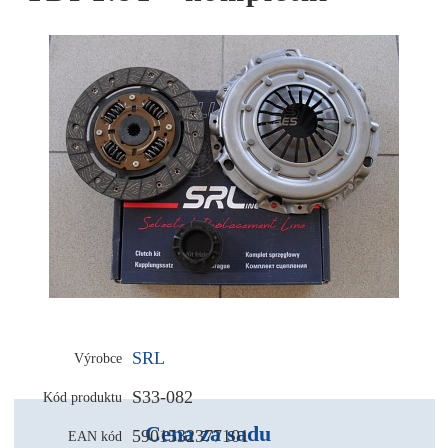
SRL
Výrobce
S33-082
Kód produktu
Cena za sadu
5901532377101
EAN kód