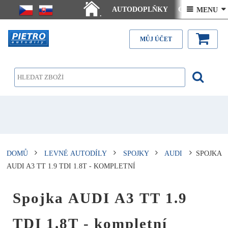
AUTODOPLŇKY
Ceny doručení
 MENU 
.
Články - návody
Kontakt
MŮJ ÚČET
DOMŮ
LEVNÉ AUTODÍLY
SPOJKY
AUDI
SPOJKA
AUDI A3 TT 1.9 TDI 1.8T - KOMPLETNÍ
Spojka AUDI A3 TT 1.9
TDI 1.8T - kompletní