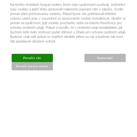
Na těchto stránkách fungují cookies, které naše společnosti využívají. Jednotlivé
typy cookies a jejich dobu zpracování naleznete popsané níže v tabulce. Zvolte
prosím Vámi preferovanou variantu. Pokud byste nás potřebovali ohledně
výkonu vašich práv v souvislosti se zpracováním cookies kontaktovat, obraťte se
prosím na společnost, jejíž stránky procházíte, nebo na našeho Pověřence pro
ochranu osobních údajů. Pokud si myslíte, že s osobními údaji nenakládáme, jak
bychom měli, máte možnost podat stížnost u Úřadu pro ochranu osobních údajů.
Budeme však rádi, pokud se nejdříve obrátíte přímo na nás a budeme tak moct
Váš požadavek obratem vyřešit.
Povolit vše
Nastavení
Povolit pouze nutné
INFORMACE PRO KUPUJÍCÍ
Obchodní podmínky
Reklamační řád
Články a návody
Nejčastější dotazy
Kontakt