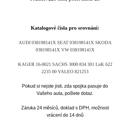
Katalogové čísla pro srovnání:
AUDI 038198141X SEAT 038198141X SKODA
038198141X VW 038198141X
KAGER 16-0021 SACHS 3000 834 301 LuK 622
2235 00 VALEO 821253
Pokud si nejste jisti, zda spojka pasuje do
Vašeho auta, pošlete dotaz.
Záruka 24 měsíců, doklad s DPH, možnost
vrácení do 14 dnů