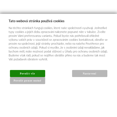
Tato webová stránka používá cookies
Na těchto stránkách fungují cookies, které naše společnosti využívají. Jednotlivé
typy cookies a jejich dobu zpracování naleznete popsané níže v tabulce. Zvolte
prosím Vámi preferovanou variantu. Pokud byste nás potřebovali ohledně
výkonu vašich práv v souvislosti se zpracováním cookies kontaktovat, obraťte se
prosím na společnost, jejíž stránky procházíte, nebo na našeho Pověřence pro
ochranu osobních údajů. Pokud si myslíte, že s osobními údaji nenakládáme, jak
bychom měli, máte možnost podat stížnost u Úřadu pro ochranu osobních údajů.
Budeme však rádi, pokud se nejdříve obrátíte přímo na nás a budeme tak moct
Váš požadavek obratem vyřešit.
Povolit vše
Nastavení
Povolit pouze nutné
INFORMACE PRO KUPUJÍCÍ
Obchodní podmínky
Reklamační řád
Články a návody