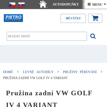
AUTODOPLŇKY
Ceny doručení
 MENU 
.
Články - návody
Kontakt
MŮJ ÚČET
DOMŮ
LEVNÉ AUTODÍLY
PRUŽINY PÉROVÁNÍ
PRUŽINA ZADNÍ VW GOLF IV 4 VARIANT
Pružina zadní VW GOLF
IV 4 VARIANT