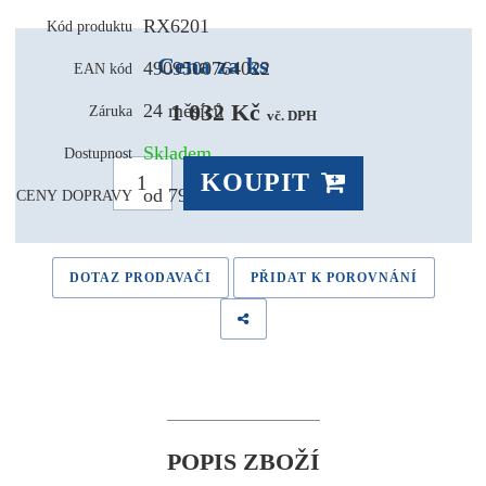
RX6201
Kód produktu
Cena za ks
4909500764022
EAN kód
1 032 Kč 
24 měsíců
Záruka
vč. DPH
Skladem
Dostupnost
KOUPIT
od 79,- Kč
CENY DOPRAVY
DOTAZ PRODAVAČI
PŘIDAT K POROVNÁNÍ
POPIS ZBOŽÍ