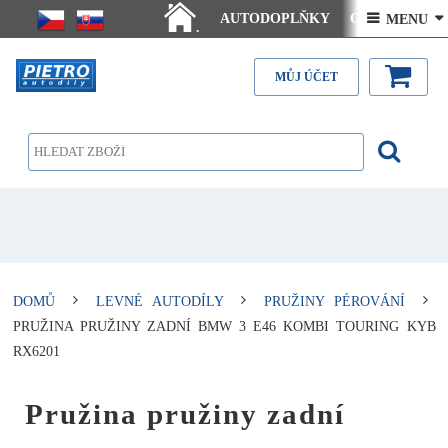
AUTODOPLŇKY
Ceny doručení
 MENU 
.
Články - návody
Kontakt
MŮJ ÚČET
DOMŮ
LEVNÉ AUTODÍLY
PRUŽINY PÉROVÁNÍ
PRUŽINA PRUŽINY ZADNÍ BMW 3 E46 KOMBI TOURING KYB
RX6201
Pružina pružiny zadní