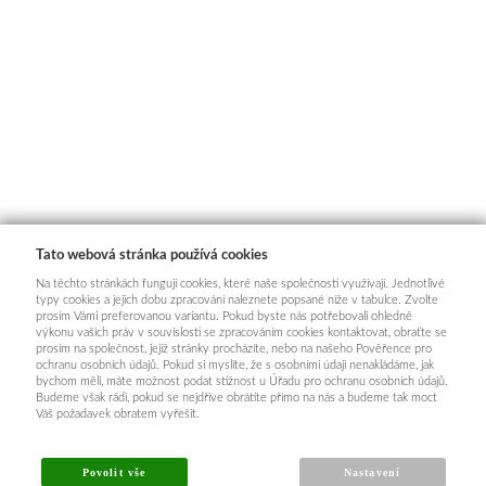
Tato webová stránka používá cookies
Na těchto stránkách fungují cookies, které naše společnosti využívají. Jednotlivé
typy cookies a jejich dobu zpracování naleznete popsané níže v tabulce. Zvolte
prosím Vámi preferovanou variantu. Pokud byste nás potřebovali ohledně
výkonu vašich práv v souvislosti se zpracováním cookies kontaktovat, obraťte se
prosím na společnost, jejíž stránky procházíte, nebo na našeho Pověřence pro
ochranu osobních údajů. Pokud si myslíte, že s osobními údaji nenakládáme, jak
bychom měli, máte možnost podat stížnost u Úřadu pro ochranu osobních údajů.
Budeme však rádi, pokud se nejdříve obrátíte přímo na nás a budeme tak moct
Váš požadavek obratem vyřešit.
Povolit vše
Nastavení