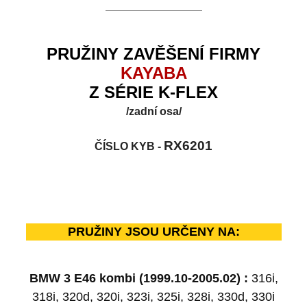
PRUŽINY ZAVĚŠENÍ FIRMY
KAYABA
Z SÉRIE K-FLEX
/zadní osa/
RX6201
ČÍSLO KYB -
PRUŽINY JSOU URČENY NA:
BMW 3 E46 kombi (1999.10-2005.02) :
316i,
318i, 320d, 320i, 323i, 325i, 328i, 330d, 330i