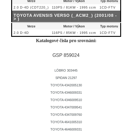
Verze
Motor / Výkon
Typ motoru
2.0 D-4D (CDT220_)
110PS / 81KW - 1995 ccm
1CD-FTV
TOYOTA AVENSIS VERSO (_ACM2_) (2001/08 -
> )
Verze
Motor / Výkon
Typ motoru
2.0 D-4D
116PS / 85KW - 1995 ccm
1CD-FTV
Katalogové čísla pro srovnání:
GSP 859024
LÖBRO 303445
SPIDAN 21297
TOYOTA 4342005130
TOYOTA 4346009331
TOYOTA 4346009510
TOYOTA 4347009541
TOYOTA 4347009760
TOYOTA 4641005310
TOYOTA 4646009331