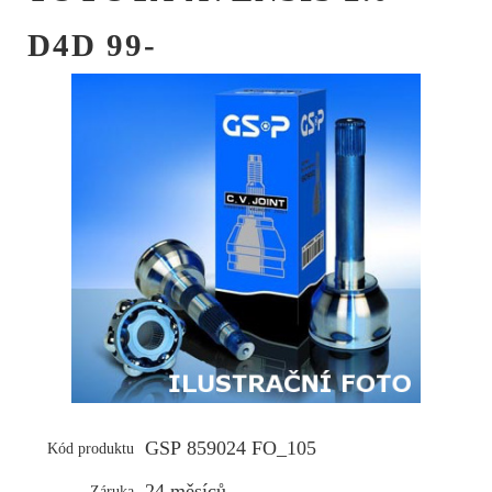
D4D 99-
GSP 859024 FO_105
Kód produktu
24 měsíců
Záruka