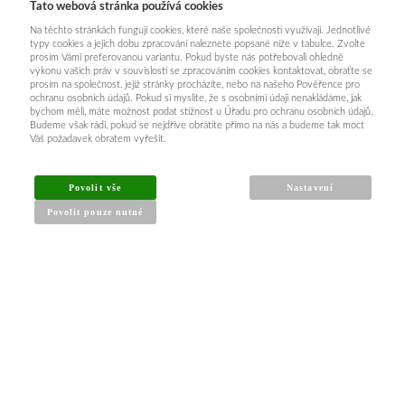
Tato webová stránka používá cookies
Na těchto stránkách fungují cookies, které naše společnosti využívají. Jednotlivé
typy cookies a jejich dobu zpracování naleznete popsané níže v tabulce. Zvolte
prosím Vámi preferovanou variantu. Pokud byste nás potřebovali ohledně
výkonu vašich práv v souvislosti se zpracováním cookies kontaktovat, obraťte se
prosím na společnost, jejíž stránky procházíte, nebo na našeho Pověřence pro
ochranu osobních údajů. Pokud si myslíte, že s osobními údaji nenakládáme, jak
bychom měli, máte možnost podat stížnost u Úřadu pro ochranu osobních údajů.
Budeme však rádi, pokud se nejdříve obrátíte přímo na nás a budeme tak moct
Váš požadavek obratem vyřešit.
Povolit vše
Nastavení
Povolit pouze nutné
INFORMACE PRO KUPUJÍCÍ
Obchodní podmínky
Reklamační řád
Články a návody
Nejčastější dotazy
Kontakt