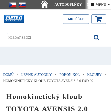
AUTODOPLŇKY
Ceny doručení
 MENU 
.
Články - návody
Kontakt
MŮJ ÚČET
DOMŮ
LEVNÉ AUTODÍLY
POHON KOL
KLOUBY
HOMOKINETICKÝ KLOUB TOYOTA AVENSIS 2.0 D4D 99-
Homokinetický kloub
TOYOTA AVENSIS 2.0