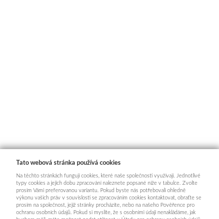
Tato webová stránka používá cookies
Na těchto stránkách fungují cookies, které naše společnosti využívají. Jednotlivé
typy cookies a jejich dobu zpracování naleznete popsané níže v tabulce. Zvolte
prosím Vámi preferovanou variantu. Pokud byste nás potřebovali ohledně
výkonu vašich práv v souvislosti se zpracováním cookies kontaktovat, obraťte se
prosím na společnost, jejíž stránky procházíte, nebo na našeho Pověřence pro
ochranu osobních údajů. Pokud si myslíte, že s osobními údaji nenakládáme, jak