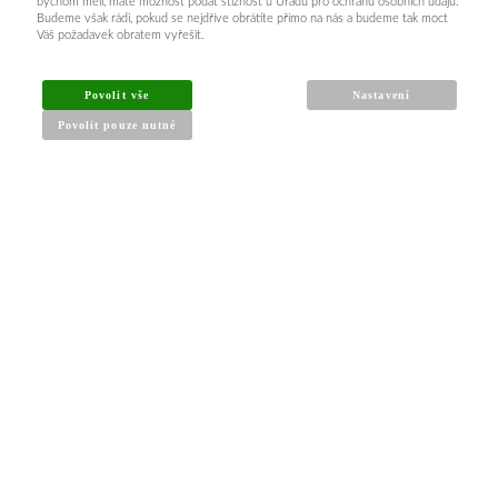
bychom měli, máte možnost podat stížnost u Úřadu pro ochranu osobních údajů.
Budeme však rádi, pokud se nejdříve obrátíte přímo na nás a budeme tak moct
Váš požadavek obratem vyřešit.
Povolit vše
Nastavení
Povolit pouze nutné
INFORMACE PRO KUPUJÍCÍ
Obchodní podmínky
Reklamační řád
Články a návody
Nejčastější dotazy
Kontakt