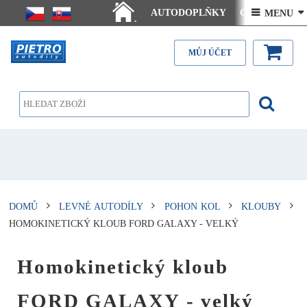
AUTODOPLŇKY
Ceny doručení
 MENU 
.
Články - návody
Kontakt
MŮJ ÚČET
DOMŮ
LEVNÉ AUTODÍLY
POHON KOL
KLOUBY
HOMOKINETICKÝ KLOUB FORD GALAXY - VELKÝ
Homokinetický kloub
FORD GALAXY - velký