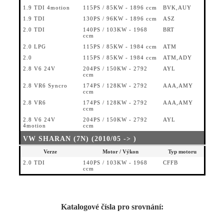
1.9 TDI 4motion
115PS / 85KW - 1896 ccm
BVK,AUY
1.9 TDI
130PS / 96KW - 1896 ccm
ASZ
2.0 TDI
140PS / 103KW - 1968
BRT
ccm
2.0 LPG
115PS / 85KW - 1984 ccm
ATM
2.0
115PS / 85KW - 1984 ccm
ATM,ADY
2.8 V6 24V
204PS / 150KW - 2792
AYL
ccm
2.8 VR6 Syncro
174PS / 128KW - 2792
AAA,AMY
ccm
2.8 VR6
174PS / 128KW - 2792
AAA,AMY
ccm
2.8 V6 24V
204PS / 150KW - 2792
AYL
4motion
ccm
VW SHARAN (7N) (2010/05 -> )
Verze
Motor / Výkon
Typ motoru
2.0 TDI
140PS / 103KW - 1968
CFFB
ccm
Katalogové čísla pro srovnání: