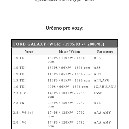
Určeno pro vozy:
FORD GALAXY (WGR) (1995/03 -> 2006/05)
Verze
Motor / Výkon
Typ motoru
1.9 TDI
150PS / 110KW - 1896
BTB
ccm
1.9 TDI
130PS / 96KW - 1896 ccm
ASZ
1.9 TDI
115PS / 85KW - 1896 ccm
AUY
1.9 TDI
110PS / 81KW - 1896 ccm
AFN,AVG
1.9 TDI
90PS / 66KW - 1896 ccm
1Z,AHU,ANU
2.3 16V
140PS / 103KW - 2295
E5SB
ccm
2.8 V6
204PS / 150KW - 2792
AYL
ccm
2.8 i V6 4x4
174PS / 128KW - 2792
AAA,AMY
ccm
2.8 i V6
174PS / 128KW - 2792
AAA,AMY
ccm