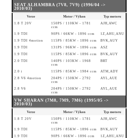
SEAT ALHAMBRA (7V8, 7V9) (1996/04 ->
2010/03)
Verze
Motor / Výkon
Typ motoru
1.8 T 20V
150PS / 110KW - 1781
AJH,AWC
ccm
1.9 TDI
90PS / 66KW - 1896 ccm
1Z,AHU,ANU
1.9 TDI 4motion
115PS / 85KW - 1896 ccm
BVK,AUY
1.9 TDI
131PS / 96KW - 1896 ccm
ASZ
1.9 TDI
115PS / 85KW - 1896 ccm
BVK,AUY
2.0 TDI
140PS / 103KW - 1968
BRT
ccm
2.0 i
115PS / 85KW - 1984 ccm
ATM,ADY
2.8 V6 4motion
204PS / 150KW - 2792
AYL,AUE
ccm
2.8 V6
204PS / 150KW - 2792
AYL,AUE
ccm
VW SHARAN (7M8, 7M9, 7M6) (1995/05 ->
2010/03)
Verze
Motor / Výkon
Typ motoru
1.8 T 20V
150PS / 110KW - 1781
AJH,AWC
ccm
1.9 TDI
115PS / 85KW - 1896 ccm
BVK,AUY
1.9 TDI
90PS / 66KW - 1896 ccm
1Z,AHU,ANU