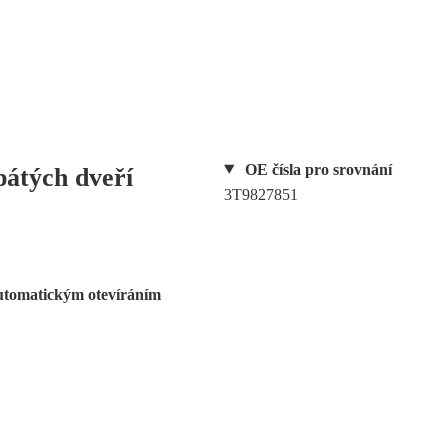
OE čísla pro srovnání
pátých dveří
3T9827851
tomatickým otevíráním