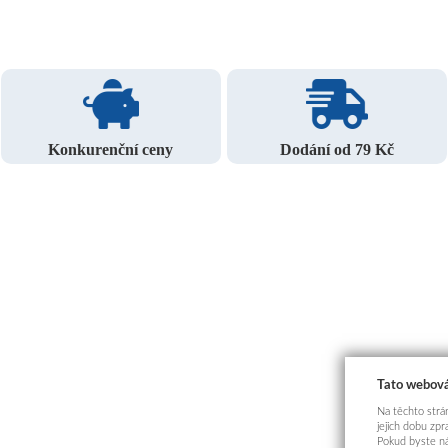
Konkurenční ceny
Dodání od 79 Kč
Tato webová
Na těchto strán
jejich dobu zp
Pokud byste ná