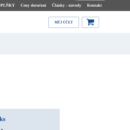
OPLŇKY
Ceny doručení
Články - návody
Kontakt
MŮJ ÚČET
ks