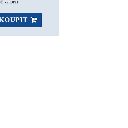
č 
vč. DPH
KOUPIT