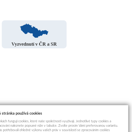
Vyzvednutí v ČR a SR
 stránka používá cookies
kách fungují cookies, které naše společnosti využívají. Jednotlivé typy cookies a
racování naleznete popsané níže v tabulce. Zvolte prosím Vámi preferovanou variantu.
s potřebovali ohledně výkonu vašich práv v souvislosti se zpracováním cookies