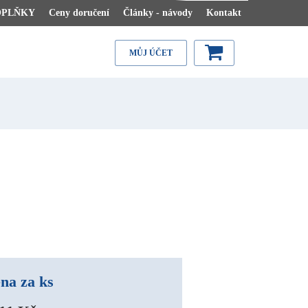
OPLŇKY
Ceny doručení
Články - návody
Kontakt
MŮJ ÚČET
na za ks