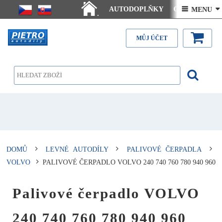
AUTODOPLŇKY
Ceny doručení
 MENU 
.
Články - návody
Kontakt
MŮJ ÚČET
DOMŮ
LEVNÉ AUTODÍLY
PALIVOVÉ ČERPADLA
VOLVO
PALIVOVÉ ČERPADLO VOLVO 240 740 760 780 940 960
Palivové čerpadlo VOLVO
240 740 760 780 940 960