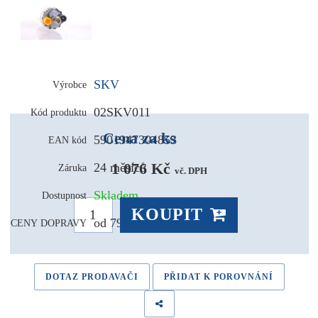
SKV
Výrobce
02SKV011
Kód produktu
Cena za ks
5901947304853
EAN kód
1 076 Kč 
24 měsíců
Záruka
vč. DPH
Skladem
Dostupnost
KOUPIT
od 79,- Kč
CENY DOPRAVY
DOTAZ PRODAVAČI
PŘIDAT K POROVNÁNÍ