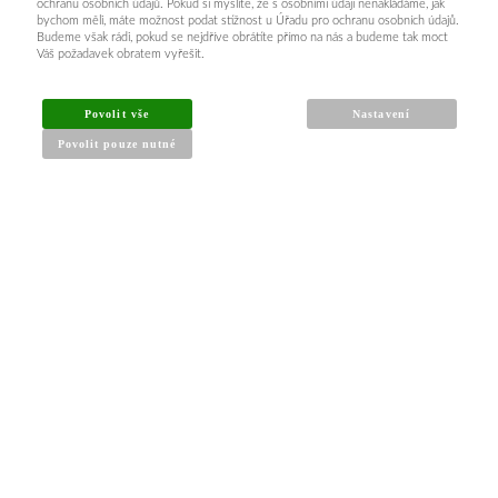
ochranu osobních údajů. Pokud si myslíte, že s osobními údaji nenakládáme, jak
bychom měli, máte možnost podat stížnost u Úřadu pro ochranu osobních údajů.
Budeme však rádi, pokud se nejdříve obrátíte přímo na nás a budeme tak moct
Váš požadavek obratem vyřešit.
Povolit vše
Nastavení
Povolit pouze nutné
INFORMACE PRO KUPUJÍCÍ
Obchodní podmínky
Reklamační řád
Články a návody
Nejčastější dotazy
Kontakt