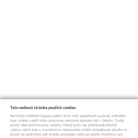
Tato webová stránka používá cookies
Na těchto stránkách fungují cookies, které naše společnosti využívají. Jednotlivé
typy cookies a jejich dobu zpracování naleznete popsané níže v tabulce. Zvolte
prosím Vámi preferovanou variantu. Pokud byste nás potřebovali ohledně
výkonu vašich práv v souvislosti se zpracováním cookies kontaktovat, obraťte se
prosím na společnost, jejíž stránky procházíte, nebo na našeho Pověřence pro