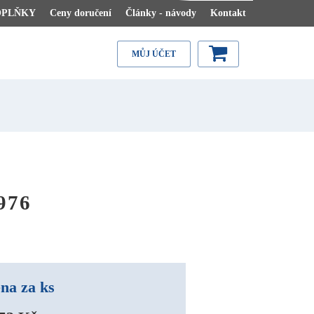
OPLŇKY
Ceny doručení
Články - návody
Kontakt
MŮJ ÚČET
976
na za ks