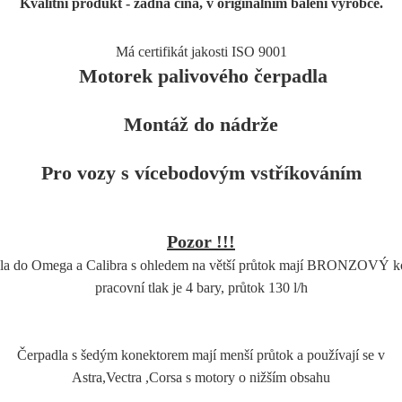
Kvalitní produkt - žádná čína, v originálním balení výrobce.
Má certifikát jakosti ISO 9001
Motorek palivového čerpadla
Montáž do nádrže
Pro vozy s vícebodovým vstříkováním
Pozor !!!
la do Omega a Calibra s ohledem na větší průtok mají BRONZOVÝ k
pracovní tlak je 4 bary, průtok 130 l/h
Čerpadla s šedým konektorem mají menší průtok a používají se v
Astra,Vectra ,Corsa s motory o nižším obsahu