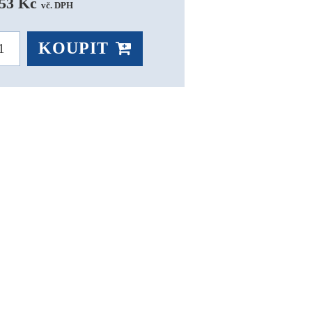
53 Kč 
vč. DPH
KOUPIT