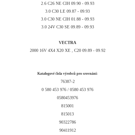
2.6 C26 NE CIH 09.90 - 09.93
3.0 C30 LE 09.87 - 09.93
3.0 C30 NE CIH 01.88 - 09.93
3.0 24V C30 SE 09.89 - 09.93
VECTRA
2000 16V 4X4 X20 XE , C20 09.89 - 09.92
Katalogové čísla výrobců pro srovnání:
76387-2
0 580 453 976 / 0580 453 976
0580453976
815001
815013
90322786
90411912