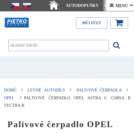
AUTODOPLŇKY
Ceny doručení
 MENU 
.
Články - návody
Kontakt
MŮJ ÚČET
DOMŮ
LEVNÉ AUTODÍLY
PALIVOVÉ ČERPADLA
OPEL
PALIVOVÉ ČERPADLO OPEL ASTRA G CORSA B
VECTRA B
Palivové čerpadlo OPEL