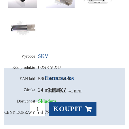
SKV
Výrobce
02SKV237
Kód produktu
Cena za ks
5901947305430
EAN kód
515 Kč 
24 měsíců
Záruka
vč. DPH
Skladem
Dostupnost
KOUPIT
od 79,- Kč
CENY DOPRAVY