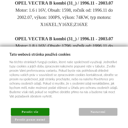
OPEL VECTRA B kombi (31_) / 1996.11 - 2003.07
Motor: 1.6 i 16V, Obsah: 1598, ročník od: 1996.11 do
2002.07, výkon: 100PS, výkon: 74KW, typ motoru:
X16XEL;Y16XE;Z16XE
OPEL VECTRA B kombi (31_) / 1996.11 - 2003.07
Motor: 1.8 i 16V, Obsah: 1796, ročník od: 1996.11 do
2000.09, výkon: 115PS, výkon: 85KW, typ motoru:
Tato webová stránka používá cookies
X18XE1
Na těchto stránkách fungují cookies, které naše společnosti využívají. Jednotlivé
typy cookies a jejich dobu zpracování naleznete popsané níže v tabulce. Zvolte
prosím Vámi preferovanou variantu. Pokud byste nás potřebovali ohledně
OPEL VECTRA B kombi (31_) / 1996.11 - 2003.07
výkonu vašich práv v souvislosti se zpracováním cookies kontaktovat, obraťte se
prosím na společnost, jejíž stránky procházíte, nebo na našeho Pověřence pro
Motor: 2.0 i 16V, Obsah: 1998, ročník od: 1996.11 do
ochranu osobních údajů. Pokud si myslíte, že s osobními údaji nenakládáme, jak
bychom měli, máte možnost podat stížnost u Úřadu pro ochranu osobních údajů.
2000.09, výkon: 136PS, výkon: 100KW, typ motoru:
Budeme však rádi, pokud se nejdříve obrátíte přímo na nás a budeme tak moct
X20XEV;C20SEL
Váš požadavek obratem vyřešit.
OPEL VECTRA B kombi (31_) / 1996.11 - 2003.07
Povolit vše
Nastavení
Motor: 2.2 i 16V, Obsah: 2198, ročník od: 2000.09 do
Povolit pouze nutné
2003.07, výkon: 147PS, výkon: 108KW, typ motoru: