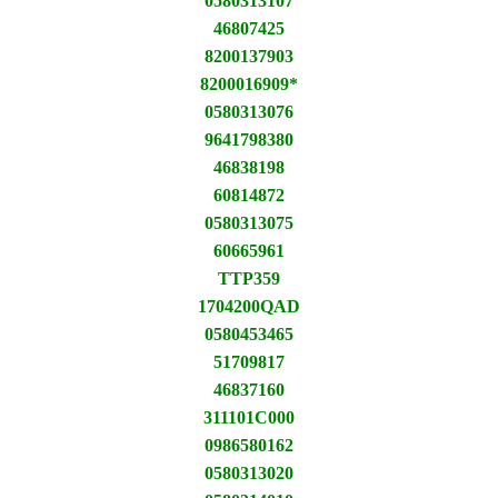
0580313107
46807425
8200137903
8200016909*
0580313076
9641798380
46838198
60814872
0580313075
60665961
TTP359
1704200QAD
0580453465
51709817
46837160
311101C000
0986580162
0580313020