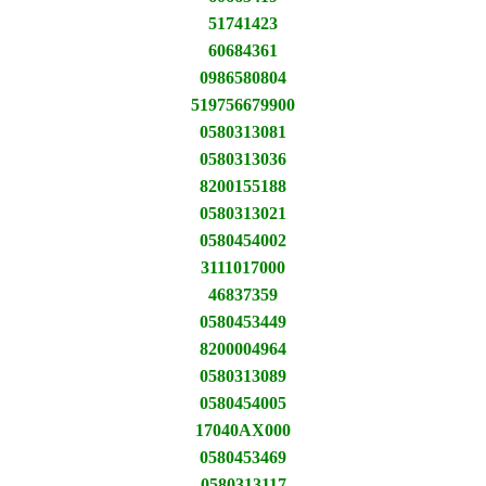
51741423
60684361
0986580804
519756679900
0580313081
0580313036
8200155188
0580313021
0580454002
3111017000
46837359
0580453449
8200004964
0580313089
0580454005
17040AX000
0580453469
0580313117