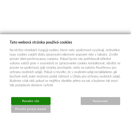
Tato webová stránka používá cookies
Na těchto stránkách fungují cookies, které naše společnosti využívají. Jednotlivé
typy cookies a jejich dobu zpracování naleznete popsané níže v tabulce. Zvolte
prosím Vámi preferovanou variantu. Pokud byste nás potřebovali ohledně
výkonu vašich práv v souvislosti se zpracováním cookies kontaktovat, obraťte se
prosím na společnost, jejíž stránky procházíte, nebo na našeho Pověřence pro
ochranu osobních údajů. Pokud si myslíte, že s osobními údaji nenakládáme, jak
bychom měli, máte možnost podat stížnost u Úřadu pro ochranu osobních údajů.
Budeme však rádi, pokud se nejdříve obrátíte přímo na nás a budeme tak moct
Váš požadavek obratem vyřešit.
Povolit vše
Nastavení
Povolit pouze nutné
INFORMACE PRO KUPUJÍCÍ