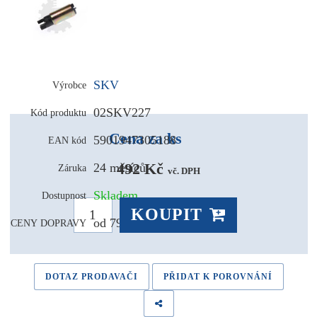
SKV
Výrobce
02SKV227
Kód produktu
Cena za ks
5901947305188
EAN kód
492 Kč 
24 měsíců
Záruka
vč. DPH
Skladem
Dostupnost
KOUPIT
od 79,- Kč
CENY DOPRAVY
DOTAZ PRODAVAČI
PŘIDAT K POROVNÁNÍ