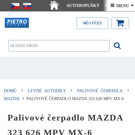
AUTODOPLŇKY
Ceny doručení
 MENU 
.
Články - návody
Kontakt
MŮJ ÚČET
DOMŮ
LEVNÉ AUTODÍLY
PALIVOVÉ ČERPADLA
MAZDA
PALIVOVÉ ČERPADLO MAZDA 323 626 MPV MX-6
Palivové čerpadlo MAZDA
323 626 MPV MX-6