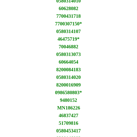
0580314010
60628082
7700431718
7700307150*
0580314107
46475719*
70046882
0580313073
60664054
8200084183
0580314020
8200016909
0986580803*
9480152
MN186226
46837427
51709816
0580453417