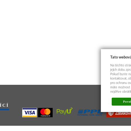
Tato webová
Na těchto strán
jejich dobu zp
Pokud byste ná
kontaktovat, o
pro ochranu os
máte možnost p
nejdříve obrát
Povol
ÍCÍ