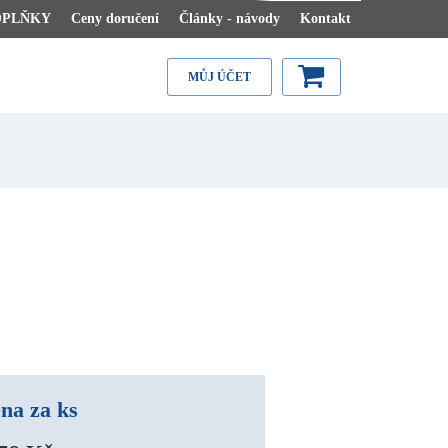
OPLŇKY
Ceny doručení
Články - návody
Kontakt
MŮJ ÚČET
na za ks