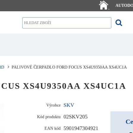
AUTOD
.
RD
PALIVOVÉ ČERPADLO FORD FOCUS XS4U9350AA XS4UC1A
 FOCUS XS4U9350AA XS4UC1A
SKV
Výrobce
02SKV205
Kód produktu
Ce
5901947304921
EAN kód