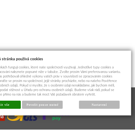
 stránka používá cookies
kách fungují cookies, které naše společnosti využívají. Jednotlivé typy cookies a
racování naleznete popsané níže v tabulce. Zvolte prosím Vámi preferovanou variantu.
s potřebovali ohledně výkonu vašich práv v souvislosti se zpracováním cookies
braťte se prosím na společnost, jejíž stránky procházíte, nebo na našeho Pověřence
obních údajů. Pokud si myslíte, že s osobními údaji nenakládáme, jak bychom měli,
odat stížnost u Úřadu pro ochranu osobních údajů. Budeme však rádi, pokud se
íte přímo na nás a budeme tak moct Váš požadavek obratem vyřešit.
it vše
Povolit pouze nutné
Nastavení