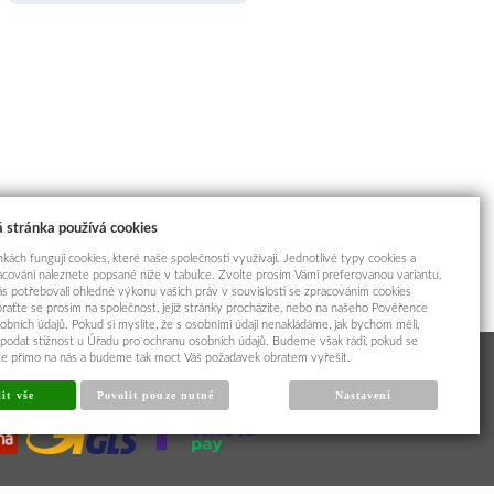
 stránka používá cookies
kách fungují cookies, které naše společnosti využívají. Jednotlivé typy cookies a
racování naleznete popsané níže v tabulce. Zvolte prosím Vámi preferovanou variantu.
s potřebovali ohledně výkonu vašich práv v souvislosti se zpracováním cookies
braťte se prosím na společnost, jejíž stránky procházíte, nebo na našeho Pověřence
obních údajů. Pokud si myslíte, že s osobními údaji nenakládáme, jak bychom měli,
odat stížnost u Úřadu pro ochranu osobních údajů. Budeme však rádi, pokud se
íte přímo na nás a budeme tak moct Váš požadavek obratem vyřešit.
it vše
Povolit pouze nutné
Nastavení