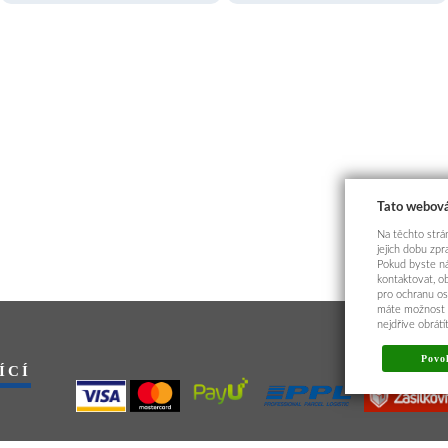
Tato webová
Na těchto strán
jejich dobu zp
Pokud byste ná
kontaktovat, o
pro ochranu os
máte možnost p
nejdříve obrát
Povol
ÍCÍ