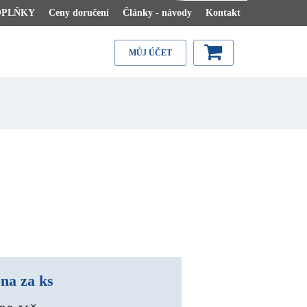
OPLŇKY
Ceny doručení
Články - návody
Kontakt
MŮJ ÚČET
na za ks