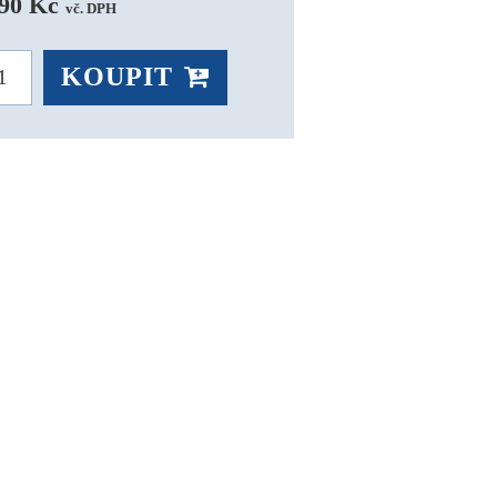
90 Kč 
vč. DPH
KOUPIT