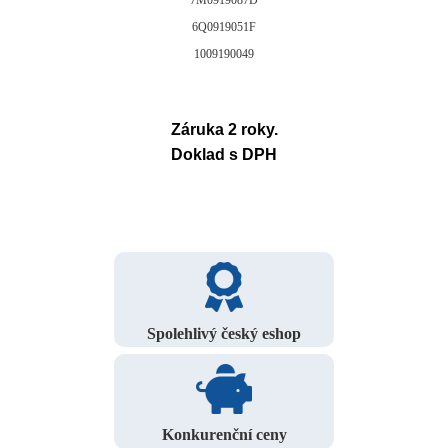
7M0919087D
6Q0919051F
1009190049
Záruka 2 roky.
Doklad s DPH
Spolehlivý český eshop
Konkurenční ceny