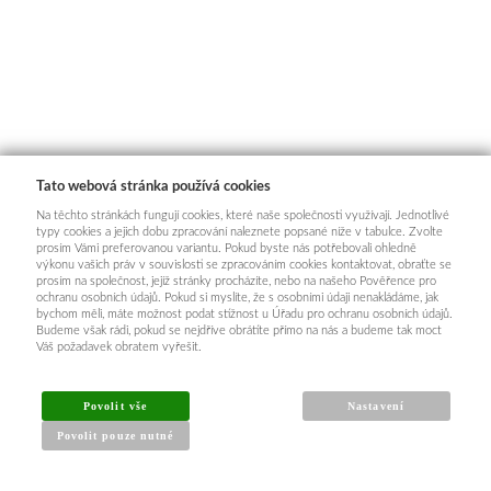
Tato webová stránka používá cookies
Na těchto stránkách fungují cookies, které naše společnosti využívají. Jednotlivé
typy cookies a jejich dobu zpracování naleznete popsané níže v tabulce. Zvolte
prosím Vámi preferovanou variantu. Pokud byste nás potřebovali ohledně
výkonu vašich práv v souvislosti se zpracováním cookies kontaktovat, obraťte se
prosím na společnost, jejíž stránky procházíte, nebo na našeho Pověřence pro
ochranu osobních údajů. Pokud si myslíte, že s osobními údaji nenakládáme, jak
bychom měli, máte možnost podat stížnost u Úřadu pro ochranu osobních údajů.
Budeme však rádi, pokud se nejdříve obrátíte přímo na nás a budeme tak moct
Váš požadavek obratem vyřešit.
Povolit vše
Nastavení
Povolit pouze nutné
INFORMACE PRO KUPUJÍCÍ