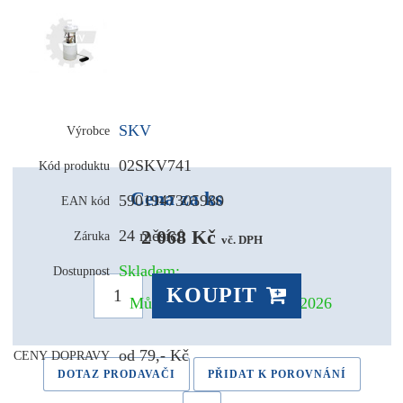
SKV
Výrobce
02SKV741
Kód produktu
Cena za ks
5901947305980
EAN kód
2 068 Kč 
24 měsíců
Záruka
vč. DPH
Skladem:
Dostupnost
KOUPIT
Může být u Vás už 11.08.2026
od 79,- Kč
CENY DOPRAVY
DOTAZ PRODAVAČI
PŘIDAT K POROVNÁNÍ