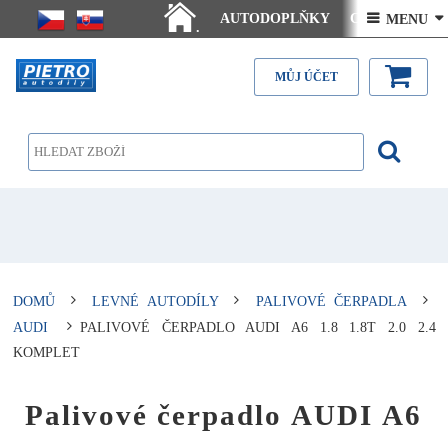
AUTODOPLŇKY
Ceny doručení
 MENU 
.
Články - návody
Kontakt
MŮJ ÚČET
DOMŮ
LEVNÉ AUTODÍLY
PALIVOVÉ ČERPADLA
AUDI
PALIVOVÉ ČERPADLO AUDI A6 1.8 1.8T 2.0 2.4
KOMPLET
Palivové čerpadlo AUDI A6