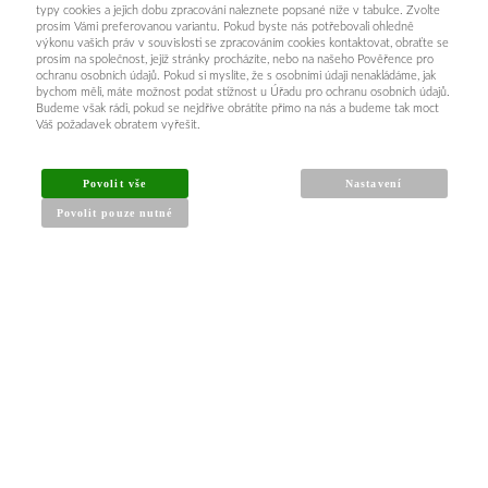
typy cookies a jejich dobu zpracování naleznete popsané níže v tabulce. Zvolte
prosím Vámi preferovanou variantu. Pokud byste nás potřebovali ohledně
výkonu vašich práv v souvislosti se zpracováním cookies kontaktovat, obraťte se
prosím na společnost, jejíž stránky procházíte, nebo na našeho Pověřence pro
ochranu osobních údajů. Pokud si myslíte, že s osobními údaji nenakládáme, jak
bychom měli, máte možnost podat stížnost u Úřadu pro ochranu osobních údajů.
Budeme však rádi, pokud se nejdříve obrátíte přímo na nás a budeme tak moct
Váš požadavek obratem vyřešit.
Povolit vše
Nastavení
Povolit pouze nutné
INFORMACE PRO KUPUJÍCÍ
Obchodní podmínky
Reklamační řád
Články a návody
Nejčastější dotazy
Kontakt