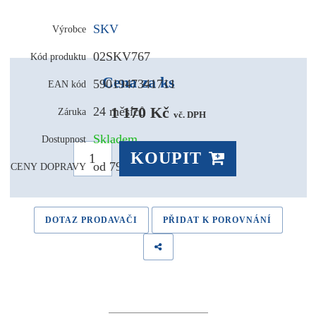
SKV
Výrobce
02SKV767
Kód produktu
Cena za ks
5901947341711
EAN kód
1 170 Kč 
24 měsíců
Záruka
vč. DPH
Skladem
Dostupnost
KOUPIT
od 79,- Kč
CENY DOPRAVY
DOTAZ PRODAVAČI
PŘIDAT K POROVNÁNÍ