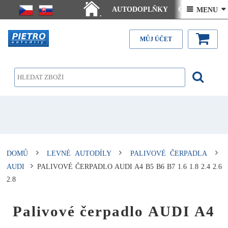
AUTODOPLŇKY
Ceny doručení
 MENU 
.
Články - návody
Kontakt
MŮJ ÚČET
DOMŮ
LEVNÉ AUTODÍLY
PALIVOVÉ ČERPADLA
AUDI
PALIVOVÉ ČERPADLO AUDI A4 B5 B6 B7 1.6 1.8 2.4 2.6
2.8
Palivové čerpadlo AUDI A4