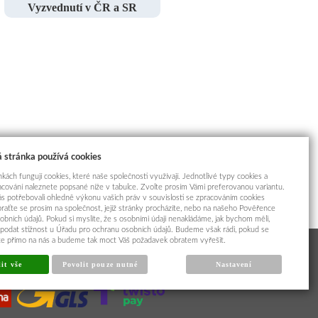
Vyzvednutí v ČR a SR
 stránka používá cookies
kách fungují cookies, které naše společnosti využívají. Jednotlivé typy cookies a
racování naleznete popsané níže v tabulce. Zvolte prosím Vámi preferovanou variantu.
s potřebovali ohledně výkonu vašich práv v souvislosti se zpracováním cookies
braťte se prosím na společnost, jejíž stránky procházíte, nebo na našeho Pověřence
obních údajů. Pokud si myslíte, že s osobními údaji nenakládáme, jak bychom měli,
odat stížnost u Úřadu pro ochranu osobních údajů. Budeme však rádi, pokud se
íte přímo na nás a budeme tak moct Váš požadavek obratem vyřešit.
it vše
Povolit pouze nutné
Nastavení