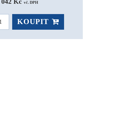
 042 Kč 
vč. DPH
KOUPIT