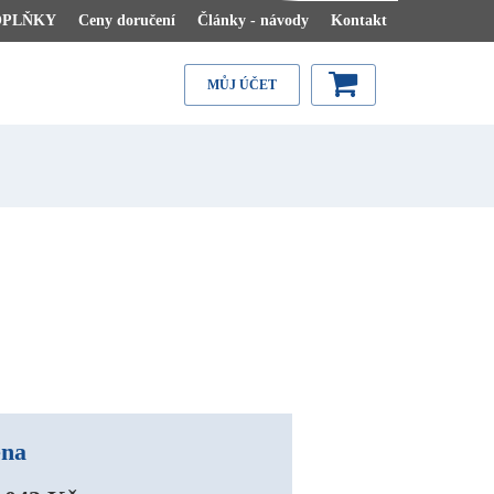
OPLŇKY
Ceny doručení
Články - návody
Kontakt
MŮJ ÚČET
na