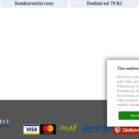
Konkurenční ceny
Dodání od 79 Kč
Tato webová
Na těchto strán
jejich dobu zp
Pokud byste ná
kontaktovat, o
pro ochranu os
máte možnost p
nejdříve obrát
Povol
ÍCÍ