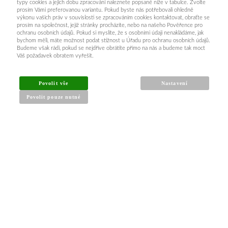
typy cookies a jejich dobu zpracování naleznete popsané níže v tabulce. Zvolte
prosím Vámi preferovanou variantu. Pokud byste nás potřebovali ohledně
výkonu vašich práv v souvislosti se zpracováním cookies kontaktovat, obraťte se
prosím na společnost, jejíž stránky procházíte, nebo na našeho Pověřence pro
ochranu osobních údajů. Pokud si myslíte, že s osobními údaji nenakládáme, jak
bychom měli, máte možnost podat stížnost u Úřadu pro ochranu osobních údajů.
Budeme však rádi, pokud se nejdříve obrátíte přímo na nás a budeme tak moct
Váš požadavek obratem vyřešit.
Povolit vše
Nastavení
Povolit pouze nutné
INFORMACE PRO KUPUJÍCÍ
Obchodní podmínky
Reklamační řád
Články a návody
Nejčastější dotazy
Kontakt