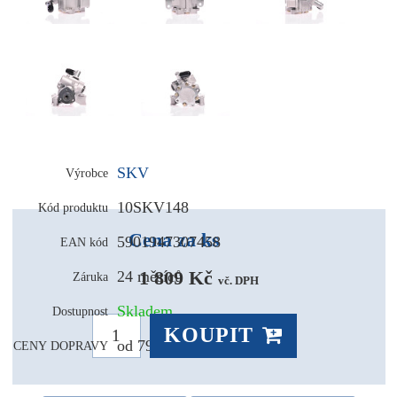
SKV
Výrobce
10SKV148
Kód produktu
Cena za ks
5901947307458
EAN kód
1 809 Kč 
24 měsíců
Záruka
vč. DPH
Skladem
Dostupnost
KOUPIT
od 79,- Kč
CENY DOPRAVY