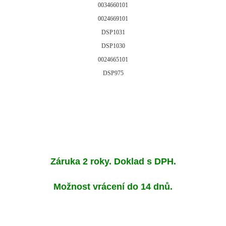
0034660101
0024669101
DSP1031
DSP1030
0024665101
DSP975
Záruka 2 roky. Doklad s DPH.
Možnost vrácení do 14 dnů.