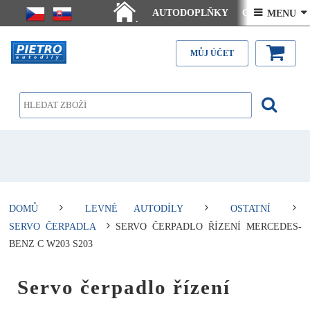
AUTODOPLŇKY
Ceny doručení
 MENU 
.
Články - návody
Kontakt
MŮJ ÚČET
DOMŮ
LEVNÉ AUTODÍLY
OSTATNÍ
SERVO ČERPADLA
SERVO ČERPADLO ŘÍZENÍ MERCEDES-
BENZ C W203 S203
Servo čerpadlo řízení