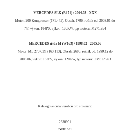
MERCEDES SLK (R171) / 2004.03 - XXX
Motor: 200 Kompressor (171.445), Obsah: 1796, ročník od: 2008.01 do
???, výkon: 184PS, výkon: 135KW, typ motoru: M271.954
MERCEDES třída M (W163) / 1998.02 - 2005.06
Motor: ML 270 CDI (163.113), Obsah: 2685, ročník od: 1999.12 do
2005.06, výkon: 163PS, výkon: 120KW, typ motoru: OM612.963
Katalogové čísla výrobců pro srovnání:
2838901
DSP1261