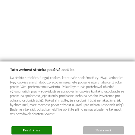
Tato webová stránka používá cookies
Na těchto stránkách fungují cookies, které naše společnosti využívají. Jednotlivé
typy cookies a jejich dobu zpracování naleznete popsané níže v tabulce. Zvolte
prosím Vámi preferovanou variantu. Pokud byste nás potřebovali ohledně
výkonu vašich práv v souvislosti se zpracováním cookies kontaktovat, obraťte se
prosím na společnost, jejíž stránky procházíte, nebo na našeho Pověřence pro
ochranu osobních údajů. Pokud si myslíte, že s osobními údaji nenakládáme, jak
bychom měli, máte možnost podat stížnost u Úřadu pro ochranu osobních údajů.
Budeme však rádi, pokud se nejdříve obrátíte přímo na nás a budeme tak moct
Váš požadavek obratem vyřešit.
Povolit vše
Nastavení