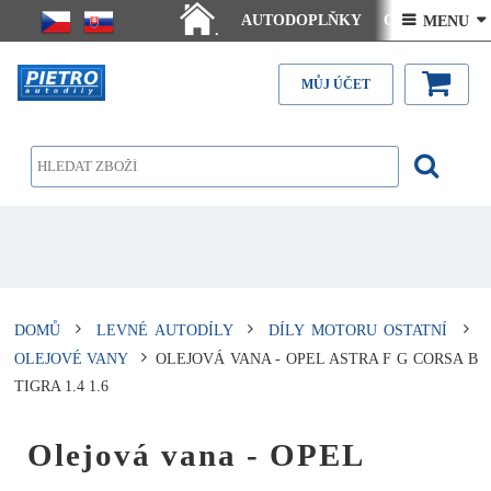
AUTODOPLŇKY
Ceny doručení
 MENU 
.
Články - návody
Kontakt
MŮJ ÚČET
DOMŮ
LEVNÉ AUTODÍLY
DÍLY MOTORU OSTATNÍ
OLEJOVÉ VANY
OLEJOVÁ VANA - OPEL ASTRA F G CORSA B
TIGRA 1.4 1.6
Olejová vana - OPEL