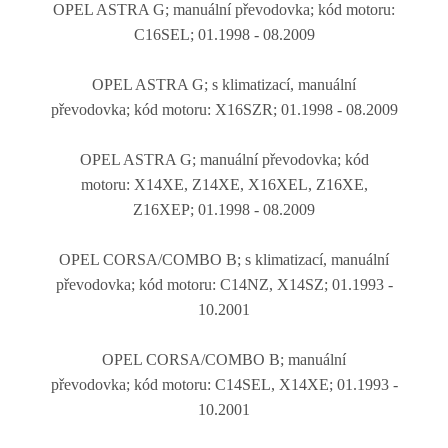
OPEL ASTRA G
; manuální převodovka;
kód motoru:
C16SEL;
01.1998 - 08.2009
OPEL ASTRA G
;
s klimatizací, manuální
převodovka;
kód motoru:
X16SZR;
01.1998 - 08.2009
OPEL ASTRA G
;
manuální převodovka;
kód
motoru:
X14XE, Z14XE, X16XEL, Z16XE,
Z16XEP
;
01.1998 - 08.2009
OPEL CORSA/COMBO B
;
s klimatizací, manuální
převodovka
;
kód motoru:
C14NZ, X14SZ
;
01.1993 -
10.2001
OPEL CORSA/COMBO B
;
manuální
převodovka
;
kód motoru:
C14SEL, X14XE
;
01.1993 -
10.2001