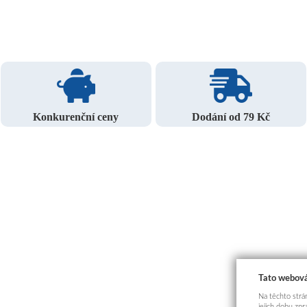
Konkurenční ceny
Dodání od 79 Kč
Tato webová
Na těchto strán
jejich dobu zp