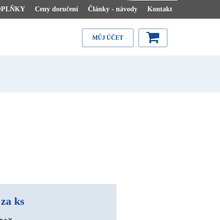
OPLŇKY
Ceny doručení
Články - návody
Kontakt
MŮJ ÚČET
za ks