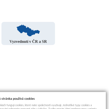
Vyzvednutí v ČR a SR
 stránka používá cookies
kách fungují cookies, které naše společnosti využívají. Jednotlivé typy cookies a
racování naleznete popsané níže v tabulce. Zvolte prosím Vámi preferovanou variantu.