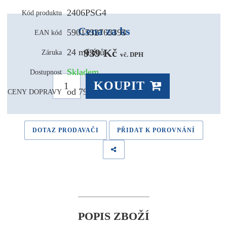
2406PSG4
Kód produktu
Cena za ks
5901532763393
EAN kód
939 Kč 
24 měsíců
Záruka
vč. DPH
Skladem
Dostupnost
KOUPIT
od 79,- Kč
CENY DOPRAVY
DOTAZ PRODAVAČI
PŘIDAT K POROVNÁNÍ
POPIS ZBOŽÍ