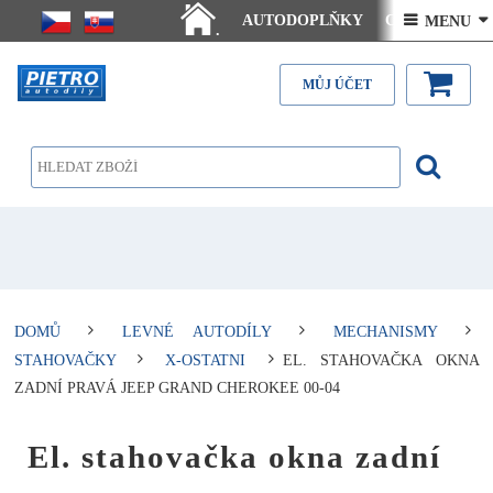
AUTODOPLŇKY
Ceny doručení
 MENU 
.
Články - návody
Kontakt
MŮJ ÚČET
DOMŮ
LEVNÉ AUTODÍLY
MECHANISMY
STAHOVAČKY
X-OSTATNI
EL. STAHOVAČKA OKNA
ZADNÍ PRAVÁ JEEP GRAND CHEROKEE 00-04
El. stahovačka okna zadní