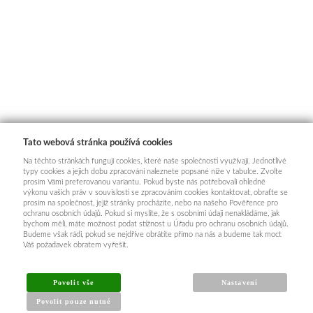
Tato webová stránka používá cookies
Na těchto stránkách fungují cookies, které naše společnosti využívají. Jednotlivé
typy cookies a jejich dobu zpracování naleznete popsané níže v tabulce. Zvolte
prosím Vámi preferovanou variantu. Pokud byste nás potřebovali ohledně
výkonu vašich práv v souvislosti se zpracováním cookies kontaktovat, obraťte se
prosím na společnost, jejíž stránky procházíte, nebo na našeho Pověřence pro
ochranu osobních údajů. Pokud si myslíte, že s osobními údaji nenakládáme, jak
bychom měli, máte možnost podat stížnost u Úřadu pro ochranu osobních údajů.
Budeme však rádi, pokud se nejdříve obrátíte přímo na nás a budeme tak moct
Váš požadavek obratem vyřešit.
Povolit vše
Nastavení
Povolit pouze nutné