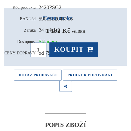
2420PSG2
Kód produktu
Cena za ks
5901532043716
EAN kód
1 192 Kč 
24 měsíců
Záruka
vč. DPH
Skladem
Dostupnost
KOUPIT
od 79,- Kč
CENY DOPRAVY
DOTAZ PRODAVAČI
PŘIDAT K POROVNÁNÍ
POPIS ZBOŽÍ