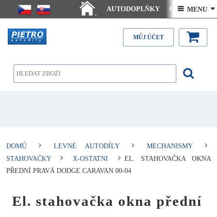
AUTODOPLŇKY
Ceny doručení
 MENU 
.
Články - návody
Kontakt
MŮJ ÚČET
DOMŮ
LEVNÉ AUTODÍLY
MECHANISMY
STAHOVAČKY
X-OSTATNI
EL. STAHOVAČKA OKNA
PŘEDNÍ PRAVÁ DODGE CARAVAN 00-04
El. stahovačka okna přední