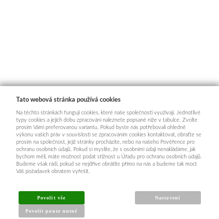
Tato webová stránka používá cookies
Na těchto stránkách fungují cookies, které naše společnosti využívají. Jednotlivé
typy cookies a jejich dobu zpracování naleznete popsané níže v tabulce. Zvolte
prosím Vámi preferovanou variantu. Pokud byste nás potřebovali ohledně
výkonu vašich práv v souvislosti se zpracováním cookies kontaktovat, obraťte se
prosím na společnost, jejíž stránky procházíte, nebo na našeho Pověřence pro
ochranu osobních údajů. Pokud si myslíte, že s osobními údaji nenakládáme, jak
bychom měli, máte možnost podat stížnost u Úřadu pro ochranu osobních údajů.
Budeme však rádi, pokud se nejdříve obrátíte přímo na nás a budeme tak moct
Váš požadavek obratem vyřešit.
Povolit vše
Nastavení
Povolit pouze nutné